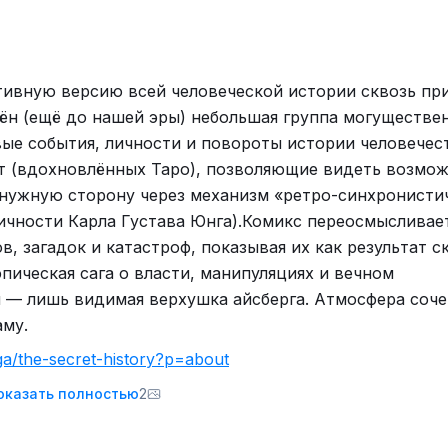
ивную версию всей человеческой истории сквозь пр
мён (ещё до нашей эры) небольшая группа могуществе
ые события, личности и повороты истории человечес
т (вдохновлённых Таро), позволяющие видеть возмо
в нужную сторону через механизм «ретро-синхронисти
ичности Карла Густава Юнга).Комикс переосмысливае
, загадок и катастроф, показывая их как результат с
пическая сага о власти, манипуляциях и вечном
я — лишь видимая верхушка айсберга. Атмосфера соче
аму.
ga/the-secret-history?p=about
оказать полностью
2