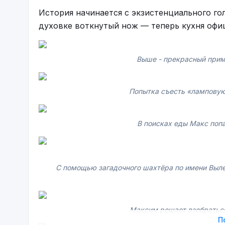
История начинается с экзистенциального го
духовке воткнутый нож — теперь кухня офи
Выше - прекрасный прим
Попытка съесть «ламповую
В поисках еды Макс попа
С помощью загадочного шахтёра по имени Вылез
Максим решает взобраться 
П