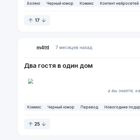
Болею
Черный юмор
Комикс
Контент нейросетей
17
m4ttl
7 месяцев назад
Два гостя в один дом
а вы знаете, к
Комикс
Черный юмор
Перевод
Новогодние пода
25