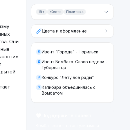
18+
Жесть
Политика
Контент 18+
изму
Цвета и оформление
Жесть
нных
тва. Они
Политика
жные
Ивент "Города" - Норильск
чности»
Ивент Вомбата. Слово недели -
т
Губернатор
крытой
Конкурс "Лету все рады"
тает
Капибара объединилась с
Вомбатом
Поддержите проект
Вомбат живёт на энтузиазме и