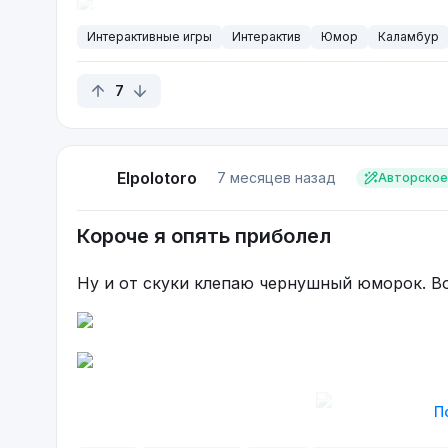
Яркий пример к
Интерактивные игры
Интерактив
Юмор
Каламбур
7
Elpolotoro
7 месяцев назад
Авторское
Короче я опять приболел
Ну и от скуки клепаю чернушный юморок. Во
П