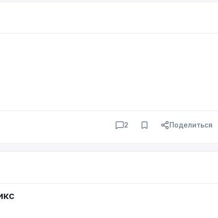
 имени Света, используя
фото кота
как
катафот-
светоотражател
нственную страну —
КаламБурятию
.
ригует ещё сильнее!
2
Поделиться
икс