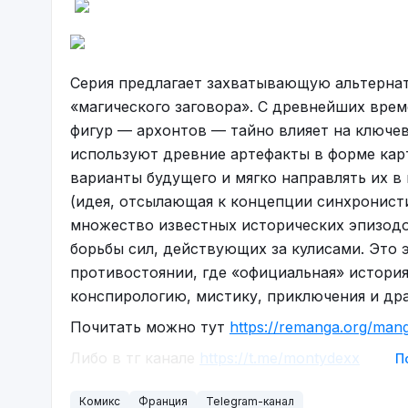
Серия предлагает захватывающую альтернат
«магического заговора». С древнейших вре
фигур — архонтов — тайно влияет на ключев
используют древние артефакты в форме кар
варианты будущего и мягко направлять их 
(идея, отсылающая к концепции синхронист
множество известных исторических эпизодов
борьбы сил, действующих за кулисами. Это э
противостоянии, где «официальная» истори
конспирологию, мистику, приключения и др
Почитать можно тут
https://remanga.org/man
Либо в тг канале
https://t.me/montydexx
П
Комикс
Франция
Telegram-канал