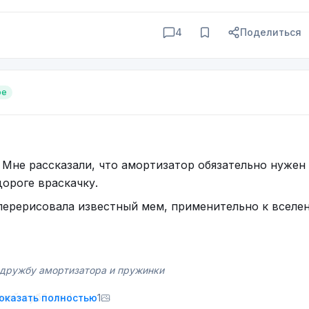
4
Поделиться
ое
Мне рассказали, что амортизатор обязательно нужен 
дороге враскачку.
 перерисовала известный мем, применительно к вселе
дружбу амортизатора и пружинки
ней субботы!
оказать полностью
1