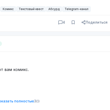
аламбура для вашего удовольствия =)
Комикс
Текстовый квест
Абсурд
Telegram-канал
4
Поделиться
т вам комикс.
оказать полностью
3