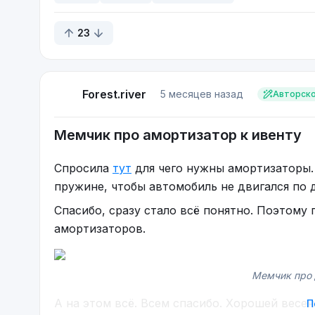
23
Forest.river
5 месяцев назад
Авторск
Мемчик про амортизатор к ивенту
Спросила
тут
для чего нужны амортизаторы. 
пружине, чтобы автомобиль не двигался по 
Спасибо, сразу стало всё понятно. Поэтому
амортизаторов.
Мемчик про 
А на этом всё. Всем спасибо. Хорошей весен
П