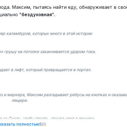
лода. Максим, пытаясь найти еду, обнаруживает в сво
циально "
бездуховная
".
ер каламбуров, которых много в этой истории
» грушу на потолке заканчивается ударом тока.
дает в лифт, который превращается в портал.
 и маркера, Максим разгадывает ребусы на кнопках и оказыва
пещере.
на Скалу, чтобы понять, откуда свет в пещере.
оказать полностью
8