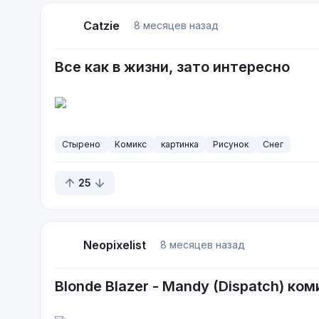
Catzie
8 месяцев назад
Максим прогоняет ослепительную девушку по
выходит в таи
Все как в жизни, зато интересно
Ниже - концовка Второй Главы, которая инт
Стырено
Комикс
картинка
Рисунок
Снег
25
Neopixelist
8 месяцев назад
Blonde Blazer - Mandy (Dispatch) ком