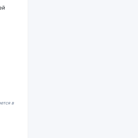
ей
ется в