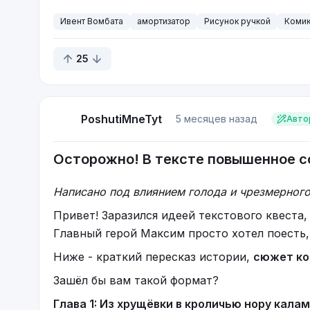
Ивент Вомбата
амортизатор
Рисунок ручкой
Коми
25
PoshutiMneTyt
5 месяцев назад
Авто
Осторожно! В тексте повышенное с
Написано под влиянием голода и чрезмерного
Привет! Заразился идеей текстового квеста,
Главный герой Максим просто хотел поесть, н
Ниже - краткий пересказ истории,
сюжет ко
Зашёл бы вам такой формат?
Глава 1: Из хрущёвки в кроличью нору кала