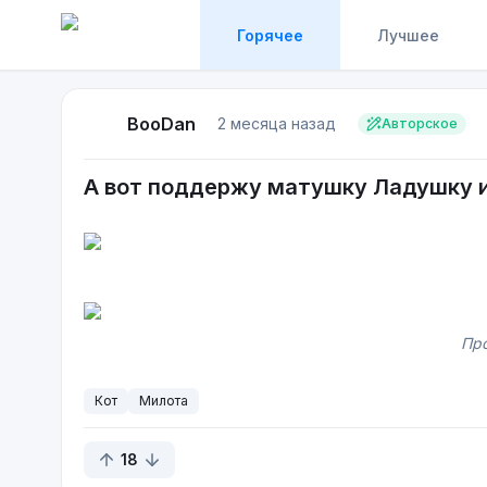
Горячее
Лучшее
BooDan
2 месяца назад
Авторское
А вот поддержу матушку Ладушку и
Про
Кот
Милота
18