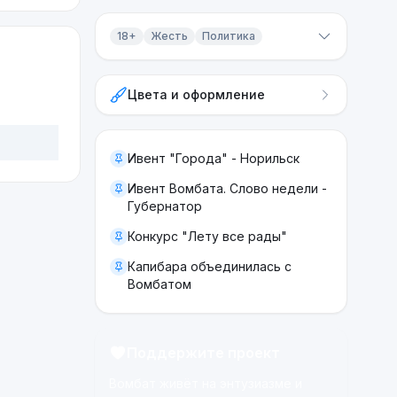
18+
Жесть
Политика
Контент 18+
Цвета и оформление
Жесть
Политика
Ивент "Города" - Норильск
Ивент Вомбата. Слово недели -
Губернатор
Конкурс "Лету все рады"
Капибара объединилась с
Вомбатом
Поддержите проект
Вомбат живёт на энтузиазме и