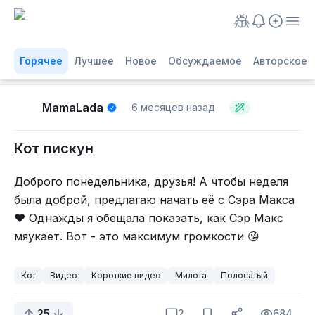
Горячее
Лучшее
Новое
Обсуждаемое
Авторское
MamaLada
6 месяцев назад
Кот пискун
Доброго понедельника, друзья! А чтобы неделя
была доброй, предлагаю начать её с Сэра Макса
❤️ Однажды я обещала показать, как Сэр Макс
мяукает. Вот - это максимум громкости 😘
Кот
Видео
Короткие видео
Милота
Полосатый
25
2
684