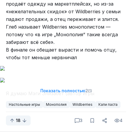
продаёт одежду на маркетплейсах, но из-за
«нежелательных скидок» от Wildberries у семьи
падают продажи, а отец переживает и злится.
Глеб называет Wildberries монополистом —
потому что «в игре „Монополия“ такие всегда
забирают всё себе».
В финале он обещает вырасти и помочь отцу,
чтобы тот меньше нервничал
Показать полностью
2
Я думаю Мэги Элизабет (автор игры
Землевладелец, которая в свою очередь
Настольные игры
Монополия
Wildberries
Капи паста
прародитель игры Монополии), в каком то
смысле справилась xD
18
3
4