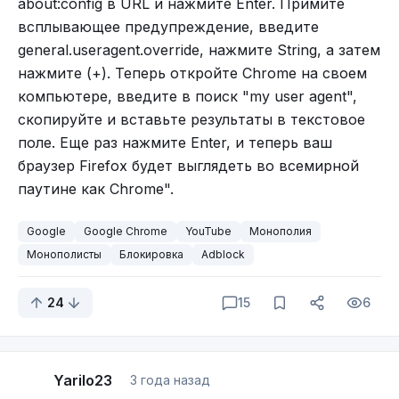
about:config в URL и нажмите Enter. Примите
всплывающее предупреждение, введите
general.useragent.override, нажмите String, а затем
нажмите (+). Теперь откройте Chrome на своем
компьютере, введите в поиск "my user agent",
скопируйте и вставьте результаты в текстовое
поле. Еще раз нажмите Enter, и теперь ваш
браузер Firefox будет выглядеть во всемирной
паутине как Chrome".
Google
Google Chrome
YouTube
Монополия
Монополисты
Блокировка
Adblock
24
15
6
Yarilo23
3 года назад