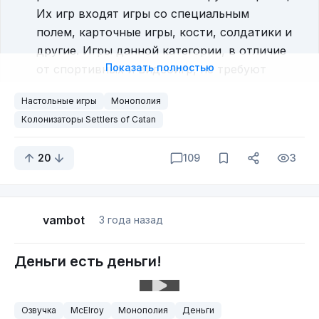
Их игр входят игры со специальным
полем, карточные игры, кости, солдатики и
другие. Игры данной категории, в отличие
Показать полностью
от спортивных и видеоигр, не требуют
активного перемещения игроков, наличия
Настольные игры
Монополия
дополнительного технически сложного
Колонизаторы Settlers of Catan
инвентаря или специальных сооружений,
игровых площадок, полей.
20
109
3
Да исходя из определения, игры типа дурак или
козёл так же настольная игра.
Итак, это всё было "присказка" сказка пойдёт
vambot
3 года назад
дальше.
Знаете, не смотря на то что мир настольных игр
Деньги есть деньги!
растёт, количество игроков всё ещё остаётся
маленьким, в плане того что почти в любой
новой компании ты заявляешь "Люблю играть в
Озвучка
McElroy
Монополия
Деньги