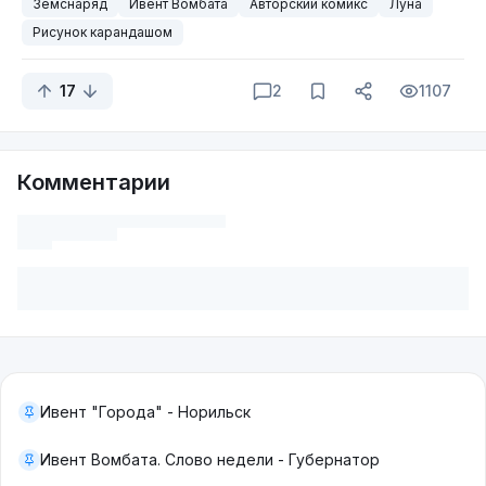
Земснаряд
Ивент Вомбата
Авторский комикс
Луна
Рисунок карандашом
17
2
1107
Комментарии
Ивент "Города" - Норильск
Ивент Вомбата. Слово недели - Губернатор