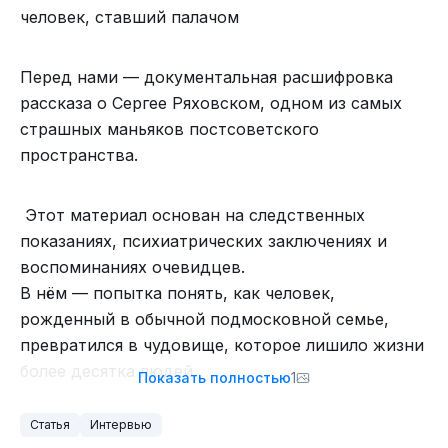
человек, ставший палачом
Вывод:
Помните, чистота — залог не только здоровья,
но и спокойного сна. Выбирайте свой метод и
Перед нами — документальная расшифровка
отмывайтесь на здоровье! Только не
рассказа о Сергее Ряховском, одном из самых
переусердствуйте, а то отмоете и характер, и
страшных маньяков постсоветского
будете скучно-идеальным, как полотенце после
пространства.
Смысл потерян!
пятого полоскания.
Потому что почему? Ну, откуда в мире Скайрима
Удачи в этом нелегком гигиеническом труде
Этот материал основан на следственных
соседствуют два языка — русский и английский?
показаниях, психиатрических заключениях и
Это уникальный мир со своим
воспоминаниях очевидцев.
словообразованием. По внутриигровой
В нём — попытка понять, как человек,
информации мы предполагаем, что там
рожденный в обычной подмосковной семье,
существует некий язык людей, драконов,
превратился в чудовище, которое лишило жизни
табакси каджитов и так далее. Поэтому
более десятка людей.
Показать полностью
1
внутридраконий мы не переводим, а
человеческий необходимо перевести для
Статья
Интервью
Его история — не просто биография
сохранения логики мира.