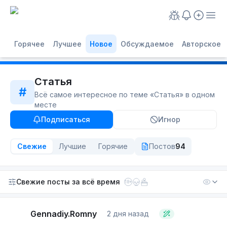
Горячее
Лучшее
Новое
Обсуждаемое
Авторское
Статья
#
Всё самое интересное по теме «
Статья
» в одном
месте
Подписаться
Игнор
Свежие
Лучшие
Горячие
Постов
94
Свежие посты
за всё время
18+
Gennadiy.Romny
2 дня назад