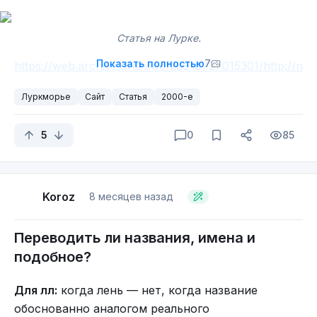
Статья на Лурке.
Показать полностью
7
https://web.archive.org/web/20210727015301/http://n
ouveau.lurkmore.net/%D0%9C%D0%B5%D0%BC
Луркморье
Сайт
Статья
2000-е
5
0
85
Koroz
8 месяцев назад
Переводить ли названия, имена и
Да, в статьях можно было встретить мат. Но это было
подобное?
особенностью сайта.
https://web.archive.org/web/20210727015241/http://
Для лл:
когда лень — нет, когда название
nouveau.lurkmore.net/%D0%9F%D0%BE%D1%80
обоснованно аналогом реального