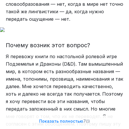
%D1%82%D0%B0%D0%BB:%D0%A1%D0%BC%D
словообразования — нет, когда в мире нет точно
0%B5%D1%85%D1%83%D0%B5%D1%87%D0%BA
такой же лингвистики — да, когда нужно
%D0%B8
передать ощущение — нет.
Почему возник этот вопрос?
Я перевожу книги по настольной ролевой игре
Подземелья и Драконы (D&D). Там вымышленный
мир, в котором есть разнообразные названия —
имена, топонимы, прозвища, наименования и так
далее. Мне хочется переводить качественно,
хоть и далеко не всегда так получается. Поэтому
я хочу перевести все эти названия, чтобы
Ещё одна статься, сохранившаяся с Лурка. Можно
передать заложенный в них смысл. Но многие
обратить внимание на баннеры над статьёй.
мне говорят о том, что их не переводят. Я не
Показать полностью
7
https://web.archive.org/web/20100310201431/http://l
согласен с этим обобщением. Поэтому пишу эту