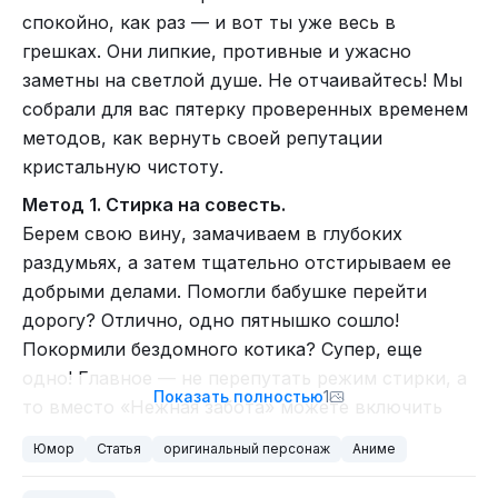
На Неолурке также есть много интересных
спокойно, как раз — и вот ты уже весь в
статей.
Если лень, то...
грешках. Они липкие, противные и ужасно
заметны на светлой душе. Не отчаивайтесь! Мы
...можно не переводить. Мало времени, нет
собрали для вас пятерку проверенных временем
знаний, не понятен смысл, не видно контекст и
методов, как вернуть своей репутации
так далее. Такой вариант — самый лёгкий,
кристальную чистоту.
быстрый и дешёвый. Так как благодаря
Метод 1. Стирка на совесть.
фонетическому принципу можно писать так, как
Берем свою вину, замачиваем в глубоких
слышно. В нашем языке у букв мало каких-то
раздумьях, а затем тщательно отстирываем ее
особых звучаний, тонов, транскрипций и других
добрыми делами. Помогли бабушке перейти
сложных конструкций написания слов.
дорогу? Отлично, одно пятнышко сошло!
Возьмём в такой пример игру
The Elder Scrolls V:
Покормили бездомного котика? Супер, еще
Skyrim
. Вы же его купили, да?
Статья про метро на НеоЛурке. От оригинального Лурка
одно! Главное — не перепутать режим стирки, а
Показать полностью
1
Во-первых, само название — Skyrim. Дословно
заметно отличается.
то вместо «Нежная забота» можете включить
"небесный край". Это же и название региона.
«Энергичное отбеливание чужими заслугами».
https://neolurk.org/wiki/%D0%9C%D0%B5%D1%82
Юмор
Статья
оригинальный персонаж
Аниме
Смысл в нём, как и во многих других топонимах
%D1%80%D0%BE/%D0%92_%D1%8D%D1%82%D
Метод 2. Химическая чистка «Раскаяние».
этого мира присутствует. Whiterun — Вайтран,