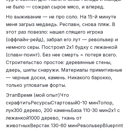
не было — сожрал сырое мясо, и вперед.
Но выживание — не про соло. На 15-й минуте
меня загрыз медведь. Респавн, снова пляж. В
этот раз повезло: нашел спящего игрока
(оффлайн-рейд), забрал его лут — револьвер и
немного серы. Построил 2x1 будку с лежанкой
(спавн-поинт). Без нее смерть = потеря всего.
Строительство простое: деревянные стены,
дверь, шипы снаружи. Материалы примитивные
— черные доски, камень. Никакого барокко,
только угловатые форты.
ЭтапВремя (мой опыт)Что
скрафтитьРесурсыСтартовый0-10 минТопор,
лук300 дерево, 200 каменьБаза 110-30 мин2x1 с
лежанкой1000 дерево, ткань от
животныхВерстак 130-60 минРевольверBlueprint