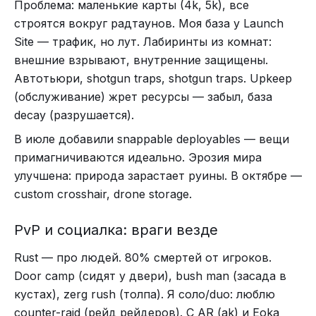
Проблема: маленькие карты (4k, 5k), все
строятся вокруг радтаунов. Моя база у Launch
Site — трафик, но лут. Лабиринты из комнат:
внешние взрывают, внутренние защищены.
Автотьюри, shotgun traps, shotgun traps. Upkeep
(обслуживание) жрет ресурсы — забыл, база
decay (разрушается).
В июле добавили snappable deployables — вещи
примагничиваются идеально. Эрозия мира
улучшена: природа зарастает руины. В октябре —
custom crosshair, drone storage.
PvP и социалка: враги везде
Rust — про людей. 80% смертей от игроков.
Door camp (сидят у двери), bush man (засада в
кустах), zerg rush (толпа). Я соло/duo: люблю
counter-raid (рейд рейдеров). С AR (ak) и Eoka