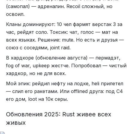
(самопал) — адреналин. Recoil сложный, но
освоил.
Кланы доминируют: 10 чел фармят верстак 3 за
час, рейдят соло. Токсик: чат, голос — мат на
всех языках. Решение: mute. Но есть и друзья —
союз с соседями, joint raid.
В хардкоре (обновление августа) — пермадэт,
fog of war, upkeep жестче. Попробовал — чистый
хардкор, но не для всех.
Мой эпик: рейдил нефту на лодке, heli прилетел
— слил его ракетами. Или offlined друга: под C4
его дом, loot на 10к серы.
Обновления 2025: Rust живее всех
живых