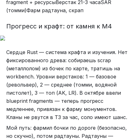
fragment + ресурсыВерстак 21-3 часаSAR
(томми)Фарм радтауна, скрап
Прогресс и крафт: от камня к M4
Сердце Rust — система крафта и изучения. Нет
фиксированного древа: собираешь scrap
(металлолом) из бочек по карте, тратишь на
workbench. Уровни верстаков: 1 — базовое
(револьвер), 2 — среднее (томми, водяной
пистолет), 3 — топ (AK, LR). В октябре ввели
blueprint fragments — теперь прогресс
медленнее, привязан к фарму монументов.
Кланы не рвутся в T3 за час, соло имеют шанс.
Мой путь: фармил бочки по дороге (безопасно,
но скучно), потом радтауны. Радтауны —