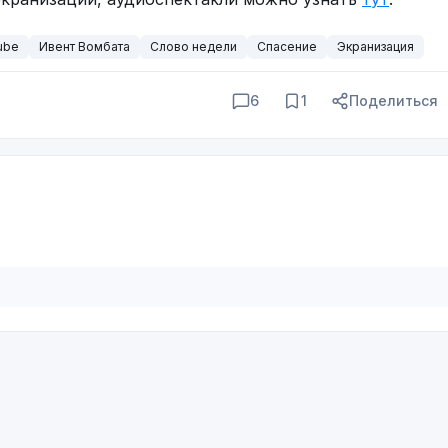
ube
Ивент Вомбата
Слово недели
Спасение
Экранизация
6
1
Поделиться