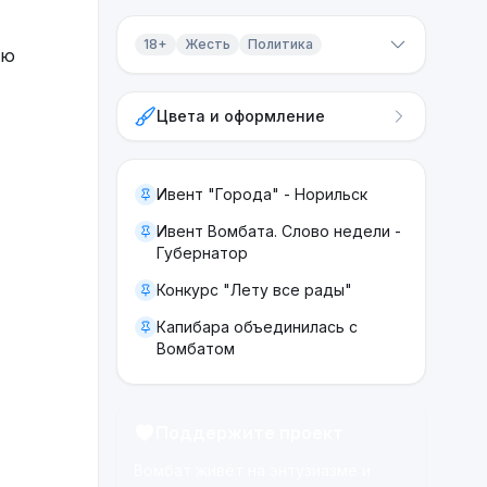
18+
Жесть
Политика
ою
Контент 18+
Цвета и оформление
Жесть
Политика
Ивент "Города" - Норильск
Ивент Вомбата. Слово недели -
Губернатор
Конкурс "Лету все рады"
Капибара объединилась с
Вомбатом
Поддержите проект
Вомбат живёт на энтузиазме и