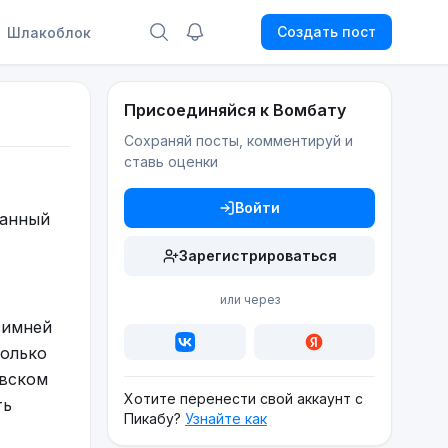
Создать пост
Шлакоблок
Присоединяйся к Вомбату
Сохраняй посты, комментируй и
ставь оценки
Войти
ванный
Зарегистрироваться
или через
зимней
колько
овском
Хотите перенести свой аккаунт с
ть
Пикабу?
Узнайте как