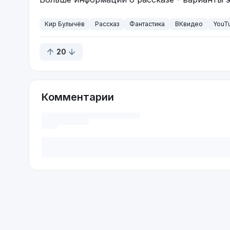
Кир Булычёв
Рассказ
Фантастика
ВКвидео
YouT
20
Комментарии