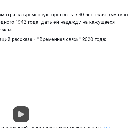
есмотря на временную пропасть в 30 лет главному гер
одного 1942 года, дать ей надежду на кажущееся
змом.
ций рассказа - "Временная связь" 2020 года:
экранизаций, аудиоспектакли можно узнать
тут
.