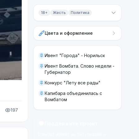
18+
Жесть
Политика
Контент 18+
Цвета и оформление
Жесть
Политика
Ивент "Города" - Норильск
Ивент Вомбата. Слово недели -
Губернатор
Конкурс "Лету все рады"
Капибара объединилась с
Вомбатом
197
Поддержите проект
Вомбат живёт на энтузиазме и