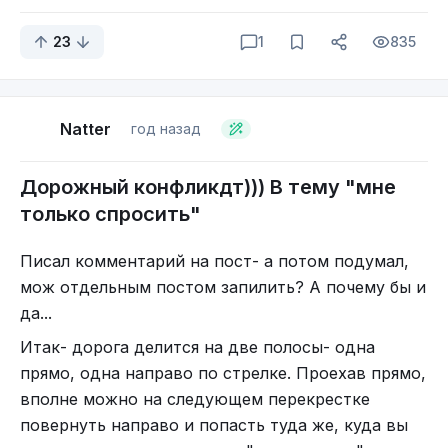
снижения расхода топлива;
4H – работает полный привод, а межосевая
23
1
835
муфта принудительно блокируется,
рекомендуется для движения в условиях
умеренного бездорожья;
Natter
год назад
4L – работает полный привод, активируется
понижающая передача с передаточным
Дорожный конфликдт))) В тему "мне
отношением 3,06 применяется в условиях
только спросить"
тяжелого бездорожья.
В конструкции платформы Hi4-Т бензиновый
Писал комментарий на пост- а потом подумал,
двигатель и единственный электромотор стоят в
мож отдельным постом запилить? А почему бы и
передней части автомобиля. Поток мощности
да...
идет через 9-ступенчатую гидромеханическую
Итак- дорога делится на две полосы- одна
АКП и двухступенчатую раздаточную коробку.
прямо, одна направо по стрелке. Проехав прямо,
Литий-ионная тяговая батарея емкостью 37,1
вполне можно на следующем перекрестке
кВт∙ч с водяным охлаждением и функцией
повернуть направо и попасть туда же, куда вы
подогрева расположена в заднем свесе, внутри