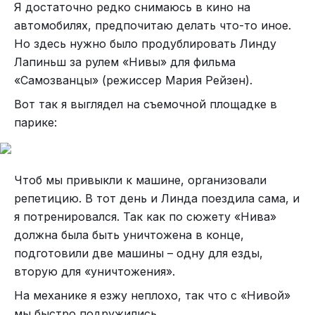
Я достаточно редко снимаюсь в кино на
специальная технология DHT (Dedicated Hybrid
автомобилях, предпочитаю делать что-то иное.
Transmission). И у премиального кроссовера 07, и
Но здесь нужно было продублировать Линду
у представительского минивэна 80 есть 1,5-
Лапиньш за рулем «Нивы» для фильма
литровый бензиновый двигатель и два
«Самозванцы» (режиссер Мария Рейзен).
электромотора – передний агрегатирован с
двухступенчатой трансмиссией, а другой
Вот так я выглядел на съемочной площадке в
расположен на задней оси и используется при
парике:
подключении полного привода, а также при
максимальных ускорениях. Такая конструкция
позволяет оптимально распределять крутящий
Чтоб мы привыкли к машине, организовали
момент и, кроме того, оснащать автомобиль
репетицию. В тот день и Линда поездила сама, и
полным приводом с минимальными затратами.
я потренировался. Так как по сюжету «Нива»
Подчеркнем факт использования
должна была быть уничтожена в конце,
двухступенчатой трансмиссии. Благодаря тому,
подготовили две машины – одну для езды,
что основные элементы силового блока –
вторую для «уничтожения».
электромоторы c их широчайшим диапазоном
На механике я езжу неплохо, так что с «Нивой»
рабочих оборотов, гибриды Wey не нуждаются в
мы быстро подружились.