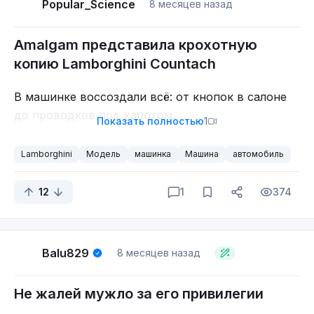
Popular_Science
8 месяцев назад
гибриды, у которых небольшой электромотор
работает как вспомогательный, только вместе с
Amalgam представила крохотную
ДВС, и попутно выполняет роль стартера и
копию Lamborghini Countach
генератора. Но и в этом случае он помогает
экономить топливо и давать ощутимую
В машинке воссоздали всё: от кнопок в салоне
прибавку крутящего момента.
до проводков под капотом.
Показать полностью
1
Lamborghini
Модель
машинка
Машина
автомобиль
12
1
374
Balu829
8 месяцев назад
Не жалей мужло за его привилегии