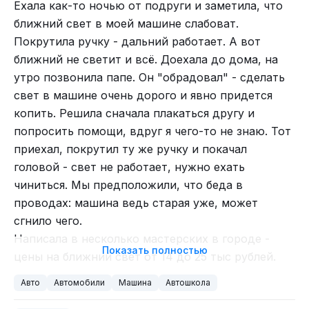
Ехала как-то ночью от подруги и заметила, что
батарее у этих моделей улучшена развесовка и
мне в машину сел оператор с помощником,
ближний свет в моей машине слабоват.
ниже расположен центр тяжести, что
поставили камеру, и еще кто-то был на соседнем
Покрутила ручку - дальний работает. А вот
благотворно влияет на устойчивость и
сидении. Желательно было никого не угробить (и
ближний не светит и всё. Доехала до дома, на
управляемость.
камеру тоже).
утро позвонила папе. Он "обрадовал" - сделать
Все кадры, сделанные из машины, сняты, когда я
свет в машине очень дорого и явно придется
был за рулем. К сожалению, эти мои дубли никто
копить. Решила сначала плакаться другу и
не снимал, а жаль – хотелось со стороны
попросить помощи, вдруг я чего-то не знаю. Тот
посмотреть, насколько близко удавалось
приехал, покрутил ту же ручку и покачал
подъезжать. В общем, точно не помню, но дубля
головой - свет не работает, нужно ехать
за три справились.
чиниться. Мы предположили, что беда в
проводах: машина ведь старая уже, может
Далее снимался следующий этап – машина
сгнило чего.
влетает в БТР. Для этого ее на тросе лебедкой
Написала в несколько мастерских в городе -
разгоняли и били.
Показать полностью
цены на ближний свет от 14 до 25 тыс рублей.
Примерно так это выглядело с той точки, где
Это не замена всей фары - это именно ближний
находился я (а я был рядом с машиной, следил,
Авто
Автомобили
Машина
Автошкола
свет. Снова позвонила другу, он опять начал
чтобы она под горку не покатилась раньше