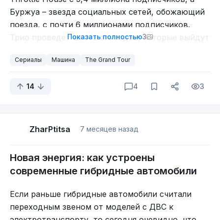
Буржуа – звезда социальных сетей, обожающий
поезда, с почти 6 миллионами подписчиков.
Трио проведет шесть эпизодов, которые выйдут
Показать полностью
3
позже в этом году.
Сериалы
Машина
The Grand Tour
Они заменят Джереми Кларксона, Ричарда
Хаммонда и Джеймса Мэя, завершивших работу
14
4
3
ведущими в сентябре 2024 года. Кларксон также
принял участие в анонсе, появившись в
коротком ролике, где "выбирает" новых
ZharPtitsa
7 месяцев назад
ведущих на странице The Grand Tour.
Новая энергия: как устроены
современные гибридные автомобили
Если раньше гибридные автомобили считали
переходным звеном от моделей с ДВС к
электротранспорту, то сегодня очевидно, что