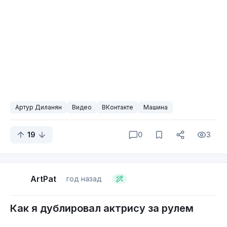
рамного внедорожника. Обе марки объединяет
одно – премиальный уровень комфорта и
динамические характеристики.
Часть I. Гибриды Wey: три мотора и
полный привод
Артур Диланян
Видео
ВКонтакте
Машина
19
0
3
ArtPat
год назад
Как я дублировал актрису за рулем
На гибридных моделях марки Wey применена