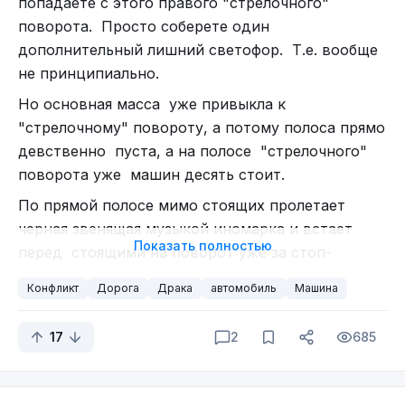
попадаете с этого правого "стрелочного"
рамы. Только у Tank 500 Urban аккумулятор
поворота. Просто соберете один
компактнее, но об этом чуть ниже. Однако в
дополнительный лишний светофор. Т.е. вообще
зависимости от моделей есть и другие отличия.
не принципиально.
Но основная масса уже привыкла к
"стрелочному" повороту, а потому полоса прямо
девственно пуста, а на полосе "стрелочного"
поворота уже машин десять стоит.
По прямой полосе мимо стоящих пролетает
черная звенящая музыкой иномарка и встает
Показать полностью
перед стоящими на поворот уже за стоп-
линией, едва не высунув нос на перекресток.
Конфликт
Дорога
Драка
автомобиль
Машина
На табло примерно секунд 60 до стрелки.
Алексей Изъюров, Алексей Мымликов, я и Антон
открывается дверь стоящей перед стоп-линией
Смекалкин.
17
2
685
машины, выходит среднего роста мужик, стучит
в стекло. Понимаю, что "что-то" неизбежно,
Умножаем тягу на два
выбираюсь тож на улицу. Кроме меня