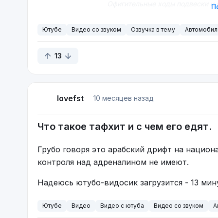
Офигительные ходы подвески и о
П
Ютубе
Видео со звуком
Озвучка в тему
Автомобил
13
lovefst
10 месяцев назад
Что такое тафхит и с чем его едят.
Грубо говоря это арабский дрифт на национа
контроля над адреналином не имеют.
Надеюсь ютубо-видосик загрузится - 13 мину
Ютубе
Видео
Видео с ютуба
Видео со звуком
А