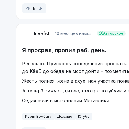
8
lovefst
10 месяцев назад
Авторское
Я просрал, пропил раб. день.
Рееально. Пришлось понедельник проспать. П
до К&aБ до обеда не мсог дойти - похмелитьс
Жесть полная, жена в ахуе, нач участка пон
А теперб сижу отдыхаю, смотрю ютубчик и
Седая ночь в исполнении Металлики
Ивент Вомбата
Дежавю
Ютубе