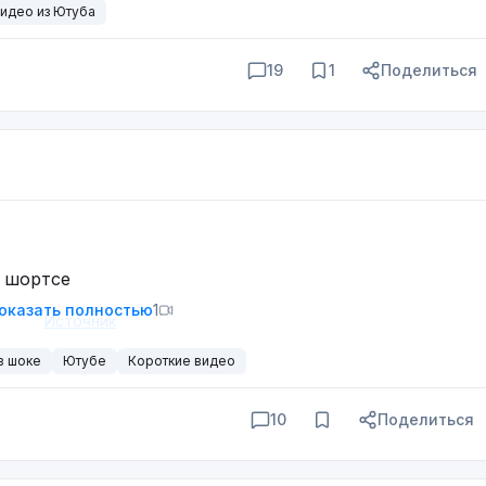
идео из Ютуба
19
1
Поделиться
в шортсе
оказать полностью
1
Источник
в шоке
Ютубе
Короткие видео
10
Поделиться