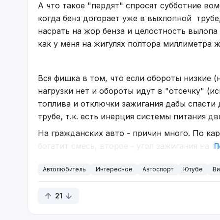
А что такое "пердят" спросят субботние вом
когда бенз догорает уже в выхлопной трубе,
насрать на жор бенза и целостность вылопа 
как у меня на жигулях полтора миллиметра ж
Вся фишка в том, что если обороты низкие (н
нагрузки нет и обороты идут в "отсечку" (и
топлива и отключки зажигания дабы спасти д
трубе, т.к. есть инерция системы питания дв
На гражданских авто - причин много. По кар
богатит смесь, второе - угол зажигания на т
П
Автолюбитель
Интересное
Автоспорт
Ютубе
Ви
21