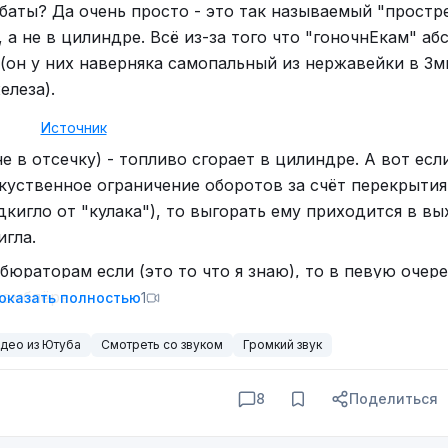
баты? Да очень просто - это так называемый "простре
 а не в цилиндре. Всё из-за того что "гоночнЕкам" а
(он у них наверняка самопальный из нержавейки в 3мм
елеза).
Источник
е в отсечку) - топливо сгорает в цилиндре. А вот есл
скуственное ограничение оборотов за счёт перекрытия
кигло от "кулака"), то выгорать ему приходится в в
игла.
бюраторам если (это то что я знаю), то в певую очер
рамблёре.
оказать полностью
1
део из Ютуба
Смотреть со звуком
Громкий звук
8
Поделиться