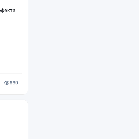
ффекта
869