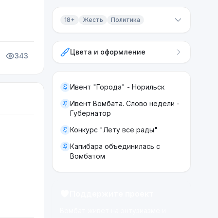
18+
Жесть
Политика
Контент 18+
Цвета и оформление
Жесть
343
Политика
Ивент "Города" - Норильск
Ивент Вомбата. Слово недели -
Губернатор
Конкурс "Лету все рады"
Капибара объединилась с
Вомбатом
Поддержите проект
Вомбат живёт на энтузиазме и