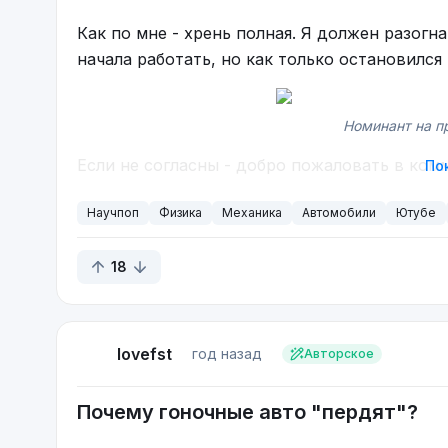
Как по мне - хрень полная. Я должен разогн
начала работать, но как только остановился 
Номинант на п
Если не согласны - добро пожаловать в ком
По
Научпоп
Физика
Механика
Автомобили
Ютубе
18
lovefst
год назад
Авторское
Почему гоночные авто "пердят"?