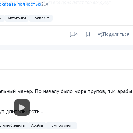
тличная артикуляция, но всё одно летят "по воздуху"
оказать полностью
2
и
Автогонки
Подвеска
4
Поделиться
льный манер. По началу было море трупов, т.к. арабы
т длительность...
втомобилисты
Арабы
Темперамент