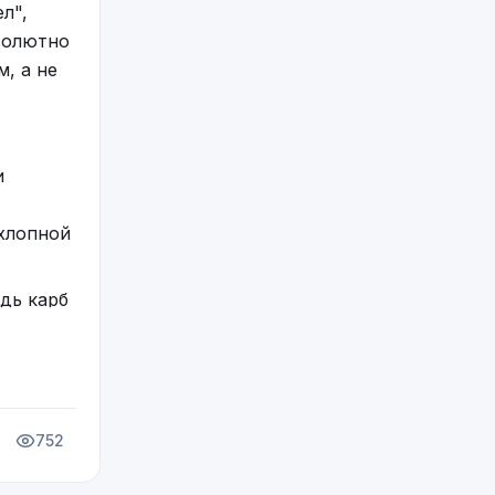
л",
бсолютно
, а не
и
ыхлопной
едь карб
752