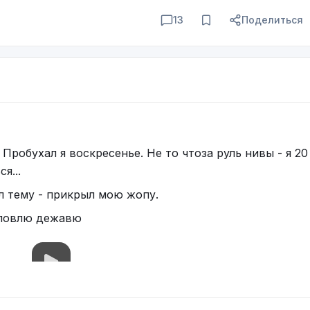
13
Поделиться
робухал я воскресенье. Не то чтоза руль нивы - я 2
я...
ял тему - прикрыл мою жопу.
 ловлю дежавю