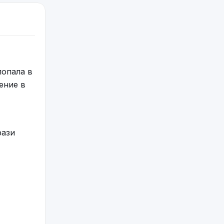
попала в
ение в
рази