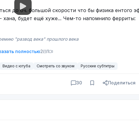
аться до оч. большой скорости что бы физика ентого э
- хана, будет ещё хуже... Чем-то напомнило ферриты:
ремию "развод века" прошлого века
менты.
казать полностью
2
1
Видео с ютуба
Смотреть со звуком
Русские субтитры
30
Поделиться