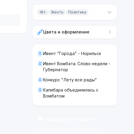
18+
Жесть
Политика
Контент 18+
Цвета и оформление
Жесть
Политика
Ивент "Города" - Норильск
Ивент Вомбата. Слово недели -
Губернатор
Конкурс "Лету все рады"
Капибара объединилась с
Вомбатом
Поддержите проект
Вомбат живёт на энтузиазме и