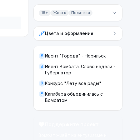
18+
Жесть
Политика
Контент 18+
Цвета и оформление
Жесть
Политика
Ивент "Города" - Норильск
Ивент Вомбата. Слово недели -
Губернатор
Конкурс "Лету все рады"
Капибара объединилась с
Вомбатом
Поддержите проект
Вомбат живёт на энтузиазме и