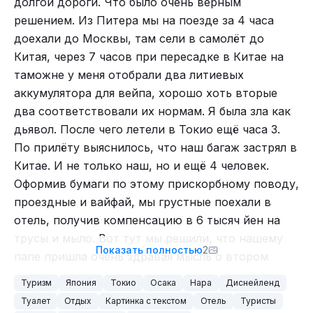
долгой дороги. Что было очень верным
Сидеть на «голом полу» тоже особого
3
решением. Из Питера мы на поезде за 4 часа
удовольствия не доставляет. Некоторые японцы
4
доехали до Москвы, там сели в самолёт до
за несколько часов до парада занимают места
5
Китая, через 7 часов при пересадке в Китае на
получше и бесплатно. Причём у них есть и
таможне у меня отобрали два литиевых
6
пледик и подушечки для пущего удобства. В
Писать нельзя не только лишь про всё.
аккумулятора для вейпа, хорошо хоть вторые
Америке покупают достаточно комфортные и
7
два соответствовали их нормам. Я была зла как
более удобные для просмотра места. К тому же,
8
дьявол. После чего летели в Токио ещё часа 3.
там бывают зоны со столиками с едой (этот
9
По прилёту выяснилось, что наш багаж застрял в
вариант мне понравился больше всего). :)
Написано: забудь про мелкий шрифт.
Автоматы там вообще достаточно популярная
10
Китае. И не только наш, но и ещё 4 человек.
тема. Автоматы с напитками стоят на каждом
Оформив бумаги по этому прискорбному поводу,
Этот список тут не нужен, но пусть будет.
углу и цена в них отличается в зависимости от
проездные и вайфай, мы грустные поехали в
А что значит стих в функционале?
количества туристов в округе. Самая дорогая
отель, получив компенсацию в 6 тысяч йен на
Может кто ответит?
простая вода в таком автомате – 250 йен. Самая
трусы и мыло. Вот тут мы решили, что нашему
Показать полностью
2
дешёвая – 50 йен. Вода частенько идёт с каким-
папе пришла очень здравая мысль о втором
Неуместная рекламная вставка тоже нужна, без
либо привкусом, так что при выборе надо быть
комплекте белья, которые мы положили в
рекламы никак:
Туризм
Япония
Токио
Осака
Нара
Диснейленд
очень внимательным. Японцы, как я поняла,
ручную кладь, ибо свой багаж мы увидели
Туалет
Отдых
Картинка с текстом
Отель
Туристы
И уже никто не узнает, что было в этом тексте.
больше всего любят несладкий горьковатый
только через трое суток. Его доставили прямо в