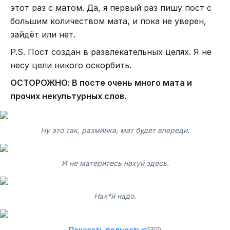
этот раз с матом. Да, я первый раз пишу пост с
большим количеством мата, и пока не уверен,
Тэг NSFW срочно. Шутка.
зайдёт или нет.
P.S. Пост создан в развлекательных целях. Я не
несу цели никого оскорбить.
ОСТОРОЖНО: В посте очень много мата и
прочих некультурных слов.
Ну это так, разминка, мат будет впереди.
И не материтесь нахуй здесь.
Тюремный жаргон он такой.
Нах*й надо.
Ну это 3.14здец какой-то.
Показать полностью
13