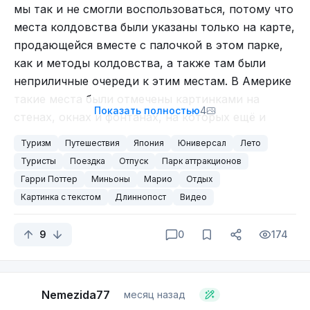
мы так и не смогли воспользоваться, потому что
Тут да.
места колдовства были указаны только на карте,
продающейся вместе с палочкой в этом парке,
Инверсия цвета и прочие фильтры не сделают из баяна
как и методы колдовства, а также там были
новый мем.
неприличные очереди к этим местам. В Америке
такие места были отмечены картинками на
Без комментариев.
Показать полностью
4
стенах, окнах и фонтанах, на которых ещё и
За рамки лучше не выходить.
было нарисовано как надо двигать волшебной
Туризм
Путешествия
Япония
Юниверсал
Лето
палочкой, чтобы случилось чудо, таким образом
Туристы
Поездка
Отпуск
Парк аттракционов
карта не так уж была и нужна, к тому же я не
Гарри Поттер
Миньоны
Марио
Отдых
помню там таких очередей.
Картинка с текстом
Длиннопост
Видео
9
0
174
Где ты будешь вчера? И где ты был завтра? А что ты
делать сегодня?
Старый заезженный пошлый анекдот. То что надо!
Nemezida77
месяц назад
Модератор, ау! (шутка если что).