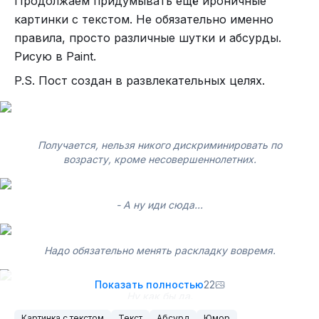
Продолжаем придумывать ещё ироничные
картинки с текстом. Не обязательно именно
правила, просто различные шутки и абсурды.
Поверните монитор на 90 градусов.
Рисую в Paint.
Всё таки можно разобрать. Но лучше не надо.
P.S. Пост создан в развлекательных целях.
Ну реально некрасиво.
Да. Вот как так?
Самое жёсткое здесь. Надеюсь, хоть правила никакие не
Получается, нельзя никого дискриминировать по
нарушил?
возрасту, кроме несовершеннолетних.
Как вам такая подборка с матюками? Стоило ли
такое постить?
- А ну иди сюда...
Надо обязательно менять раскладку вовремя.
Может лучше разговаривать как скуф?
Показать полностью
22
Ну как бы да.
Ад для перфекциониста. Ну не надо так).
Картинка с текстом
Текст
Абсурд
Юмор