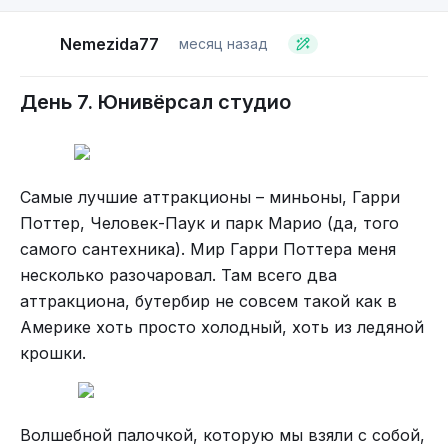
контентом?
Nemezida77
месяц назад
Также можно писать комментарии в виде
абсурдов и шуток.
День 7. Юнивёрсал студио
Куре филиное - классика среди спунеризмов.
Самые лучшие аттракционы – миньоны, Гарри
При этом ещё и ссылка нерабочая.
Поттер, Человек-Паук и парк Марио (да, того
самого сантехника). Мир Гарри Поттера меня
Если ты переделал старый баян, старым баяном он от
этого быть не перестал.
несколько разочаровал. Там всего два
Он не тормоз.
Написано: перевёрнутый текст читать неудобно, помни об
аттракциона, бутербир не совсем такой как в
этом.
Пишите в комментариях, как вам такой формат?
Америке хоть просто холодный, хоть из ледяной
Анекдот ещё и чернушный. Поймут не только лишь все.
Также можно писать комментарии в виде
крошки.
ироничных правил.
Продолжаем спамить уже пошлыми анекдотами:
Волшебной палочкой, которую мы взяли с собой,