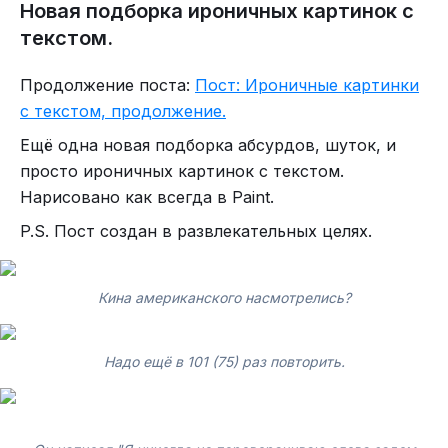
Новая подборка ироничных картинок с
А может всё таки вышол?
текстом.
Некрасиво так.
Продолжение поста:
Пост: Ироничные картинки
Любимый смайлик пикабушников.
с текстом, продолжение.
А любители орального секса тут не объявлялись?
Ещё одна новая подборка абсурдов, шуток, и
просто ироничных картинок с текстом.
Нарисовано как всегда в Paint.
P.S. Пост создан в развлекательных целях.
Кина американского насмотрелись?
- Как пишу, так и хочу.
Надо ещё в 101 (75) раз повторить.
Написано: Отзеркаленный текст читать неудобно, не у
всех с собой зеркало есть.
Это просто шутка. Никакой политики.