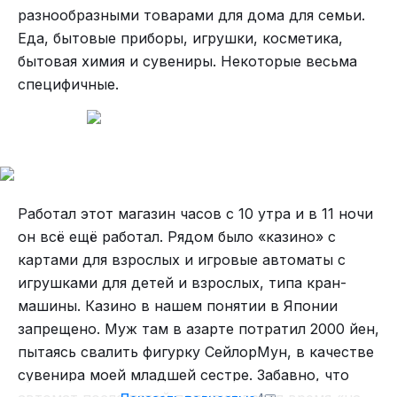
Как я уже говорила, без очереди на
разнообразными товарами для дома для семьи.
определённый промежуток времени на
Еда, бытовые приборы, игрушки, косметика,
- Потрясающий ход.
некоторые аттракционы можно купить
бытовая химия и сувениры. Некоторые весьма
дополнительный билет через интернет на
специфичные.
территории парка. Мы этой возможностью
Можно, а зачем?
попользовались. В парочку аттракционов есть
отдельный вход, где можно кататься только по
одному, а не всем сразу вместе. Нам везло и мы
оба раза были в одном «заезде», хоть и в разных
И не поспоришь.
Работал этот магазин часов с 10 утра и в 11 ночи
местах (правда, поодиночке мы катались в
он всё ещё работал. Рядом было «казино» с
Юнивёрсале, а не в Диснейленде). Очередь
Точно, не забываем про политику, несмотря на
картами для взрослых и игровые автоматы с
поодиночке, конечно, есть, но в 2-4 раза меньше
то она тут запрещена:
игрушками для детей и взрослых, типа кран-
по времени, чем всем вместе. Иногда это
машины. Казино в нашем понятии в Японии
достаточно критично, потому что время
запрещено. Муж там в азарте потратил 2000 йен,
Да.
ожидания в очереди может составлять 120
пытаясь свалить фигурку СейлорМун, в качестве
минут. Очереди постоянно тихонечко движутся,
сувенира моей младшей сестре. Забавно, что
во многих местах есть интересное и забавное
Написано: Не используй картинку в качестве фона для