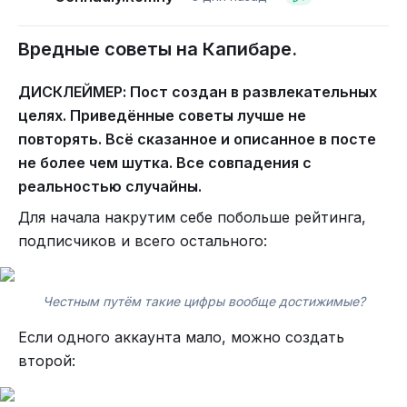
А 4то так0е?
Итак, надо на самом деле меньше вводных слов.
Во первых, составляем списки правильно. А в третьих,
Вредные советы на Капибаре.
соблюдаем нумерацию.
Простой советский...
ДИСКЛЕЙМЕР: Пост создан в развлекательных
целях. Приведённые советы лучше не
Чёрным по белому всё же лучше.
Если что, то там написано "Помни про то, что пробелы
существуют".
повторять. Всё сказанное и описанное в посте
не более чем шутка. Все совпадения с
реальностью случайны.
Для начала накрутим себе побольше рейтинга,
подписчиков и всего остального:
Как, хорошо видн
Честным путём такие цифры вообще достижимые?
Без воды лучше.
Если одного аккаунта мало, можно создать
Не преувеличивайте в миллиард раз.
второй:
Рекламная вставка.