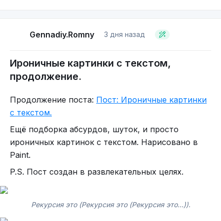
Так "блядь" или "блять"?
Gennadiy.Romny
3 дня назад
Ироничные картинки с текстом,
продолжение.
Продолжение поста:
Пост: Ироничные картинки
с текстом.
- А почему вам всем так пофиг на букву Ё?
Ещё подборка абсурдов, шуток, и просто
ироничных картинок с текстом. Нарисовано в
Paint.
А куда все знаки препинания подевались?
P.S. Пост создан в развлекательных целях.
Так кого там корёжит?
Рекурсия это (Рекурсия это (Рекурсия это...)).