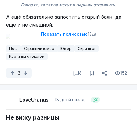
Он ответил "Потому-что пишу как хочу".
Говорят, за такое могут в пермач отправить.
Маи глоза! Но лучше так не делать.
А ещё обязательно запостить старый баян, да
ещё и не смешной:
Показать полностью
13
Нехорошо над фамилиями смеяться.
Пост
Странный юмор
Юмор
Скриншот
Самобаян, здесь такое любят:
Картинка с текстом
Ник. не сокр. сл.
Не надо не так.
3
8
152
- За утрирование надо бить морду учебником по
русскому языку.
Ну это какой-то кринж. Трушный юзер так писать не
будет.
А что на это скажет директорка?
ILoveUranus
18 дней назад
Не следует использовать транслит.
Не вижу разницы