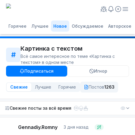
Горячее
Лучшее
Новое
Обсуждаемое
Авторское
Картинка с текстом
#
Всё самое интересное по теме «
Картинка с
текстом
» в одном месте
Подписаться
Игнор
Свежие
Лучшие
Горячие
Постов
1263
Свежие посты
за всё время
18+
Gennadiy.Romny
3 дня назад