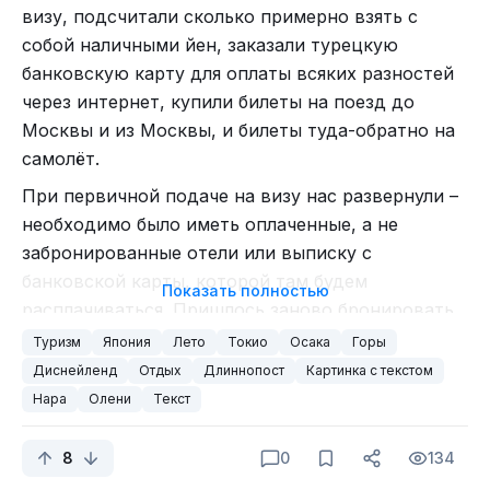
Хаконе в конце маршрута у автобусной
визу, подсчитали сколько примерно взять с
остановки и в Юнивёрсал Студио, где в
собой наличными йен, заказали турецкую
основном были обычные туалеты, один такой
банковскую карту для оплаты всяких разностей
ужасный и один замечательный у миньонов.
через интернет, купили билеты на поезд до
Москвы и из Москвы, и билеты туда-обратно на
самолёт.
При первичной подаче на визу нас развернули –
необходимо было иметь оплаченные, а не
забронированные отели или выписку с
банковской карты, которой там будем
Показать полностью
расплачиваться. Пришлось заново бронировать
отели уже с оплатой, отменять бронь в первых
Туризм
Япония
Лето
Токио
Осака
Горы
Не повторяй! Не повторяй! Не повторяй!
Прорекламирую ещё и шампунь. Мэйд ин Казахстан.
отелях, потому что на запрос по оплате через
Диснейленд
Отдых
Длиннопост
Картинка с текстом
интернет сейчас, а не по прибытию, они не
Муж очень хотел сходить на Биг Бэнд с Микки
Осталось только взять что-нибудь с Пикабу:
Нара
Олени
Текст
отвечали. Отели бронировали через Букингком.
Маусом, который отбивает на барабанах. Было
Визы нам дали без проблем. Кстати, если раньше
круто. :)
8
0
134
в доковидные времена необходимо было