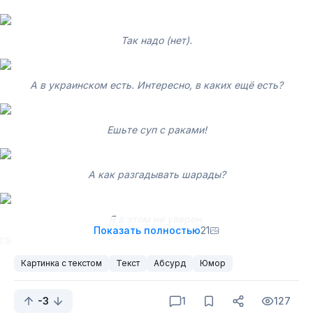
Так надо (нет).
А откуда эта цитата? Кто знает?
А в украинском есть. Интересно, в каких ещё есть?
Ешьте суп с раками!
- Я никогда этого долбоёба не обзывал.
А как разгадывать шарады?
Я в этом не уверен.
Показать полностью
21
Картинка с текстом
Текст
Ьуь...
Абсурд
Юмор
-3
1
127
Откуда этот мем?