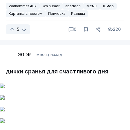
Warhammer 40k
Wh humor
abaddon
Мемы
Юмор
Картинка с текстом
Прическа
Разница
Да сколько можно уже?
Раз го ва ри вай пра ви ль но.
5
0
220
Запости какую нибудь картинку, и желательно
Мем, баян или классика?
вниз головой:
Как я вижу определение времени по стрелочным часам...
Здесь опять отсылка.
Шкрябалка = скребок. Слышал такое где-то в Шортсах.
GGDR
месяц назад
И в триллиард первый раз повторишь...
Перевод: не используй иностранный язык.
дички сранья для счастливого дня
Есть же нормальный шрифт.
Кому надо, пусть монитор перевернут.
Постить одну и ту же картинку два раза подряд это уже
через чур.