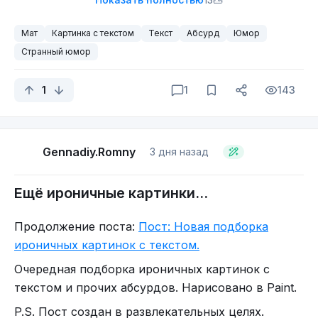
Мат
Картинка с текстом
Текст
Абсурд
Юмор
Странный юмор
1
1
143
Gennadiy.Romny
3 дня назад
Думаю, эту песню слышали многие.
Ещё ироничные картинки...
Продолжение поста:
Пост: Новая подборка
- Пиздец проходит сам, а хуйня не лечится.
ироничных картинок с текстом.
Очередная подборка ироничных картинок с
текстом и прочих абсурдов. Нарисовано в Paint.
P.S. Пост создан в развлекательных целях.