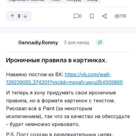
Какая-то мешанина из слов.
3
0
116
А как надо! Надо вот так?
Gennadiy.Romny
3 дня назад
Ироничные правила в картинках.
Навеяно постом из ВК:
https://vk.com/wall-
Окей гугл, может ты подскажешь?
129239055_374201?ysclid=mpya1rugyu354505865
Ну тут это, слова паразиты не надо.
### Зачем так делать? ###
И теперь я хочу придумать свои ироничные
правила, но в формате картинок с текстом.
Хотя, может в некоторых случаях и можно.
Рисовал всё в Paint (за некоторым
.это так сложно запомнитЬ
исключением), так что за качество не обессудьте
- будет немножко кривовато.
P.S. Пост создан в развлекательных целях.