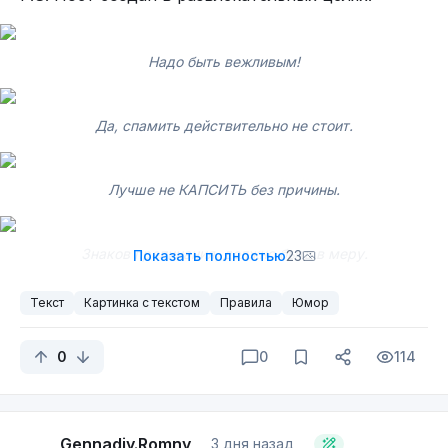
Надо быть вежливым!
Да, спамить действительно не стоит.
P.S. не реклама. Я не пропагандирую азартные игры.
Да, надо "без кавычек".
Жирнющая отсылка. Кто понял, тот понял.
Лучше не КАПСИТЬ без причины.
Хотя, зависит от ситуации.
- Позавчера я её испытаю.
Знаков препинания, должно быть в меру.
Показать полностью
23
Текст
Картинка с текстом
Правила
Юмор
0
0
114
Gennadiy.Romny
3 дня назад