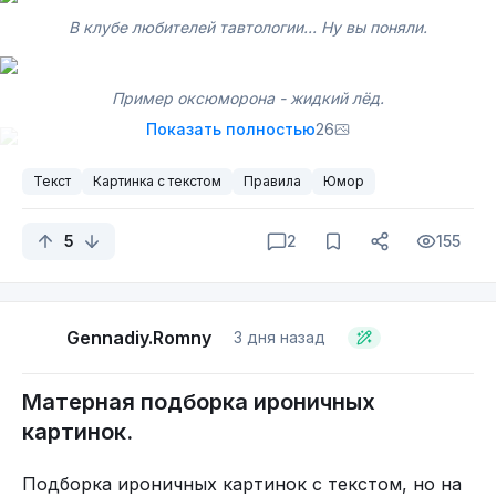
В клубе любителей тавтологии... Ну вы поняли.
Пример оксюморона - жидкий лёд.
Показать полностью
26
Текст
Картинка с текстом
Правила
Юмор
Слово трудновыговариваемое - трудновыговариваемое.
5
2
155
Gennadiy.Romny
3 дня назад
Матерная подборка ироничных
картинок.
Подборка ироничных картинок с текстом, но на