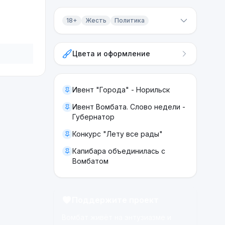
18+
Жесть
Политика
Контент 18+
Цвета и оформление
Жесть
Политика
Ивент "Города" - Норильск
Ивент Вомбата. Слово недели -
Губернатор
Конкурс "Лету все рады"
Капибара объединилась с
Вомбатом
Поддержите проект
Вомбат живёт на энтузиазме и