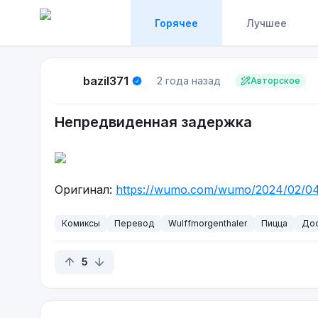
Горячее
Лучшее
bazil371
2 года назад
Авторское
Непредвиденная задержка
Оригинал:
https://wumo.com/wumo/2024/02/0
Комиксы
Перевод
Wulffmorgenthaler
Пицца
Дос
5