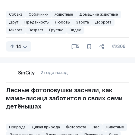
Собака
Собачники
Животные
Домашние животные
Друг
Преданность
Любовь
Забота
Доброта
Милота
Возраст
Грустно
Видео
14
5
306
SinCity
2 года назад
Лесные фотоловушки засняли, как
мама-лисица заботится о своих семи
детёнышах
Природа
Дикая природа
Фотоохота
Лес
Животные
Дикие животные
В жизни животных
Пушистые
Лиса