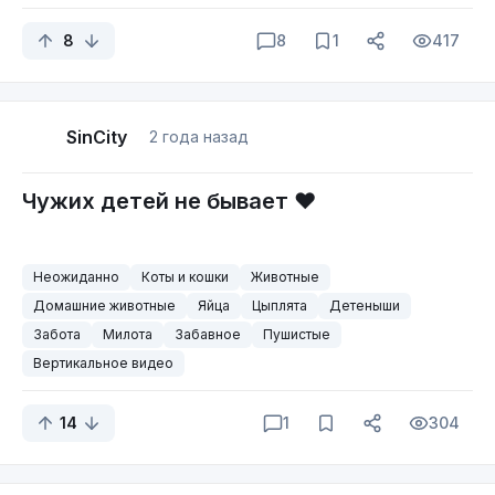
8
8
1
417
SinCity
2 года назад
Чужих детей не бывает ❤️
Неожиданно
Коты и кошки
Животные
Домашние животные
Яйца
Цыплята
Детеныши
Забота
Милота
Забавное
Пушистые
Вертикальное видео
14
1
304