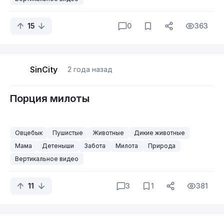
15
0
363
SinCity
2 года назад
Порция милоты⁠⁠
Овцебык
Пушистые
Животные
Дикие животные
Мама
Детеныши
Забота
Милота
Природа
Вертикальное видео
11
3
1
381