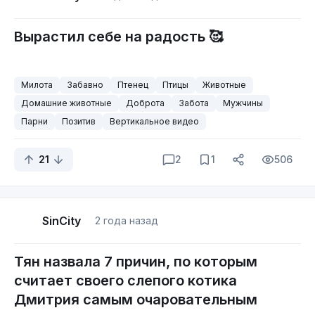
PS:
Вырастил себе на радость 🥰
Так сказать , готовь сани с лета !)))
Милота
Забавно
Птенец
Птицы
Животные
Домашние животные
Доброта
Забота
Мужчины
Парни
Позитив
Вертикальное видео
21
2
1
506
SinCity
2 года назад
Тян назвала 7 причин, по которым
считает своего слепого котика
Дмитрия самым очаровательным