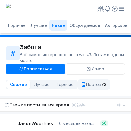
Горячее
Лучшее
Новое
Обсуждаемое
Авторское
Забота
#
Всё самое интересное по теме «
Забота
» в одном
месте
Подписаться
Игнор
Свежие
Лучшие
Горячие
Постов
72
Свежие посты
за всё время
18+
JasonWoorhies
6 месяцев назад