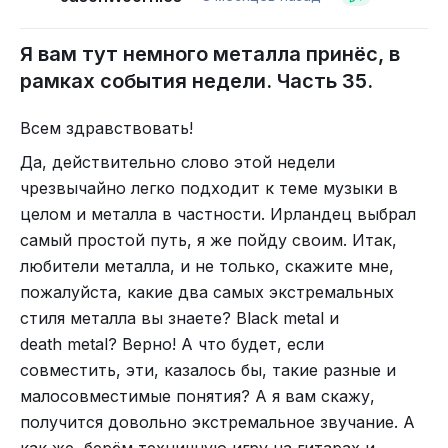
знаю что!).
Мы сейчас пишем о Гераклах, которые познали
Я вам тут немного металла принёс, в
мир во всей его красе и просто бросили его, как
рамках события недели. Часть 35.
ненужную игрушку. (То есть выше это о
Гераклах, почему блять Гераклах а не Евгениях?).
Одна из причин Чикаго и негры конечно а не все эти
Всем здравствовать!
тайны )))
Битлз были среди них, и сам Хендрикс тоже.
Да, действительно слово этой недели
И Петр Ильич Чайковский и балакиревский
Изучение затруднено и чисто технически. Для
чрезвычайно легко подходит к теме музыки в
кружок, и многие из концлагеря, хотя
тщательного анализа необходимы сложные
целом и металла в частности. Ирландец выбрал
с Гитлером, моим напарником порой тоже,
подводные работы, трёхмерное сканирование,
самый простой путь, я же пойду своим. Итак,
и потенциальным противником по разным
отбор образцов. Не каждый археолог — опытный
любители металла, и не только, скажите мне,
направлениям, они там тоже находятся.
водолаз, способный работать в условиях
пожалуйста, какие два самых экстремальных
Мастодонты (АХУЕТЬ). Сама классика, или
холодного озера с ограниченной видимостью.
стиля металла вы знаете?
Black
metal
и
древность, что вы бы сами скажете? (Я
death
metal
? Верно! А что будет, если
Что может значить эта структура?
промолчу) Занятные ребята, добродушные
совместить, эти, казалось бы, такие разные и
Интерпретации варьируются, но каждая
исследователи библии и старые прихожане
малосовместимые понятия? А я вам скажу,
интересна.
церквей. Опиумные засранцы – чумные
получится довольно экстремальное звучание. А
доктора – тоже приходили навестить меня
Охотничий комплекс. Длинная каменная линия