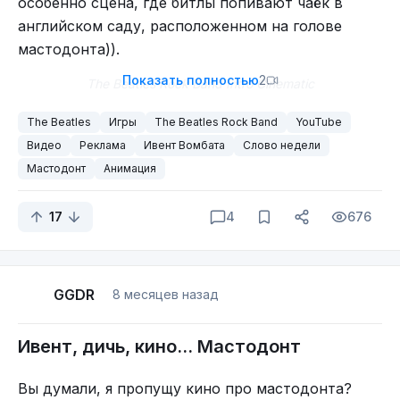
особенно сцена, где битлы попивают чаёк в
английском саду, расположенном на голове
мастодонта)).
Показать полностью
2
The Beatles Rock Band Intro Cinematic
YouTube
The Beatles
Игры
The Beatles Rock Band
YouTube
Видео
Реклама
Ивент Вомбата
Слово недели
Вики
Мастодонт
Анимация
17
4
676
GGDR
8 месяцев назад
Ивент, дичь, кино... Мастодонт
Вы думали, я пропущу кино про мастодонта?