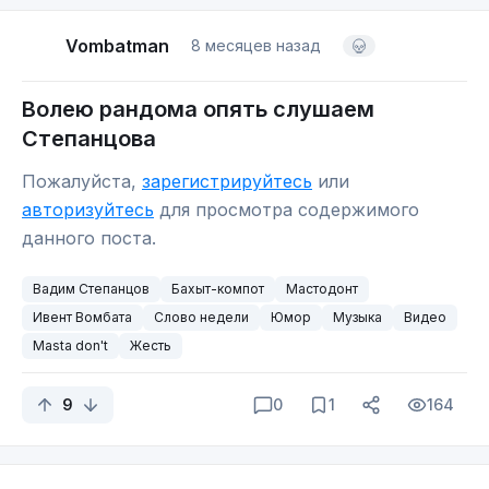
нефтяником. Всё, теперь кино закончено. Драма,
одним словом.
Vombatman
8 месяцев назад
Вот такая вот история... Советую к просмотру
Волею рандома опять слушаем
если у вас есть друзья Румыны.
Степанцова
Пожалуйста,
зарегистрируйтесь
или
авторизуйтесь
для просмотра содержимого
данного поста.
Вадим Степанцов
Бахыт-компот
Мастодонт
Ивент Вомбата
Слово недели
Юмор
Музыка
Видео
Masta don't
Жесть
9
0
1
164