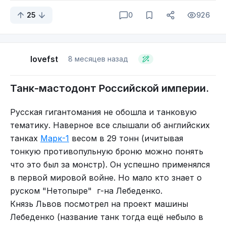
25
0
926
lovefst
8 месяцев назад
Танк-мастодонт Российской империи.
Русская гигантомания не обошла и танковую
тематику. Наверное все слышали об английских
Но судя по отсутвиям упоминаний хер пойми вернулся
танках
Марк-1
весом в 29 тонн (ичитывая
доктор Херли или нет
тонкую противопульную броню можно понять
что это был за монстр). Он успешно применялся
в первой мировой войне. Но мало кто знает о
руском "Нетопыре" г-на Лебеденко.
Князь Львов посмотрел на проект машины
Лебеденко (название танк тогда ещё небыло в