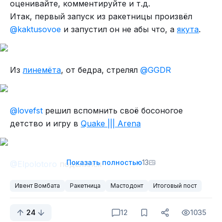
фугаса.
оценивайте, комментируйте и т.д.
На этом проект и закрыли. Машину просто
Итак, первый запуск из ракетницы произвёл
бросили в лесу на полигоне, а в 1923м году
@kaktusovoe
и запустил он не абы что, а
якута
.
попилили на металл.
Слон из ореха
З.Ы. Надеюсь не сильно накосячил с текстом.
Если найдёте ошибки просьбна пнуть меня в
Но в итоге решил развивать направление с
Из
линемёта
, от бедра, стрелял
@GGDR
течение часа, что бы успел подправить...
собственными эскизами.
Да, я плохо рисую, зато всё сам:))
@lovefst
решил вспомнить своё босоногое
Такие дела
детство и игру в
Quake ||| Arena
Показать полностью
13
@Elpolotoro
поделился
захватывающей
историей
о том, как не стóит
Ивент Вомбата
Ракетница
Мастодонт
Итоговый пост
отдыхать.
24
12
1035