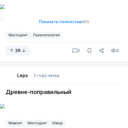
Показать полностью
4
А что бы делали вы, если бы у вас была
Мастодонт
Палеонтология
ракетница? Вот вам
руководство
от канадского
музыканта Брюса Кокбёрна.
26
2
4
Leps
2 года назад
Древне-поправильный
Мамонт
Мастодонт
Юмор