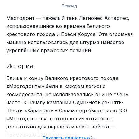
Вперед
Вес
- 60-тонн (по проекту 40)
Мастодонт — тяжёлый танк Легионес Астартес,
Двигатели
- 2*240 лошадей(по некоторым
использовавшийся во времена Великого
источникам 250 л.с., что погоды не делает),
крестового похода и Ереси Хоруса. Эта огромная
авиационные, поршневые "Майбах", по одним
машина использовалась для штурма наиболее
данным трофейные, по другим закупленные.
укреплённых вражеских позиций.
Экипаж
- 15 чел.
Броня
- по кругу 10мм (в проекте 7мм), крыша
История
дно и боковые проекции 8мм (в проекте 5 мм),
по всей видимости были получены
Ближе к концу Великого крестового похода
разведданные по английскому Марк-1 и проект
«Мастодонты» были в каждом легионе
скорректирован. Отсюда и увеличение веса.
космодесанта, но использовались они не очень
Вооружение
- две пушки калибра 76.2 мм и 8-10
часто. К началу кампании Один-Четыре-Пять-
пулемётов "Максим"
Шесть «Хараатан» у Саламандр было около 150
Слон из оливы
Скорость по шоссе
- 17км.ч
«Мастодонтов», и этого количества было
Скорость по пересечённой местности
-
достаточно для перевозки всего войска —
планировалось 10 км/ч, в реале - 0.
примерно 6 000 легионеров.
Показать полностью
2