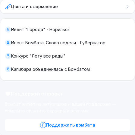
Цвета и оформление
@GGDR
вспомнил про корейскую
Хвачху
, нет
Ивент "Города" - Норильск
это не ругательство, а название ракетницы.
Ивент Вомбата. Слово недели - Губернатор
Конкурс "Лету все рады"
Капибара объединилась с Вомбатом
Поддержите проект
Вомбат живёт на энтузиазме и вашей поддержке —
помогите оплатить серверы и рекламу.
Поддержать вомбата