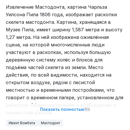
общем-то, даже хорошо.
Извлечение Мастодонта, картина Чарльза
Уилсона Пила 1806 года, изображает раскопки
ВК днина, в этом вопросе не лучше. Только
скелета мастодонта. Картина, хранящаяся в
концертные записи и диванные каверы. Давайте,
Музее Пила, имеет ширину 1,587 метра и высоту
что ли для разнообразия послушаем запись с
1,27 метра. На ней изображена оживлённая
концерта, вроде бы неплохая запись.
сцена, на которой многочисленные люди
Летом 2025 года команда доктора Холли
участвуют в раскопках, используя большую
планирует вернуться к месту находки для отбора
деревянную систему колёс и блоков для
кернов донных отложений. Анализ позволит с
подъёма частей скелета из земли. Место
точностью до столетия определить момент,
действия, по всей видимости, находится на
когда вода озера окончательно поглотила эту
открытом воздухе, рядом с лесистой
землю. Это будет ключевой шаг в расшифровке
местностью и временными постройками, что
послания, оставленного нам людьми каменного
говорит о временном лагере, установленном для
века — людьми, которые жили в мире
Ну а я, пожалуй, закончу. До новых встреч!
раскопок. Общее настроение – возбуждение и
мастодонтов и оставили о нём память в камне
Всем металл
\m/
Показать полностью
1
совместная работа.
на дне будущего озера.
Ивент Вомбата
Мастодонт