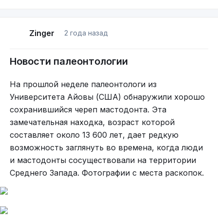
Zinger
2 года назад
Новости палеонтологии
На прошлой неделе палеонтологи из
Университета Айовы (США) обнаружили хорошо
сохранившийся череп мастодонта. Эта
замечательная находка, возраст которой
составляет около 13 600 лет, дает редкую
возможность заглянуть во времена, когда люди
@KirgaYa
поделился подобной
историей
.
и мастодонты сосуществовали на территории
Интересно, чем же они закончились в итоге?
Среднего Запада. Фотографии с места раскопок.