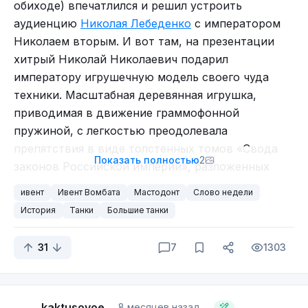
обиходе) впечатлился и решил устроить
аудиенцию
Николая Лебеденко
с императором
Николаем вторым. И вот там, на презентации
хитрый Николай Николаевич подарил
императору игрушечную модель своего чуда
техники. Масштабная деревянная игрушка,
приводимая в движение граммофонной
пружиной, с легкостью преодолевала
препятствия в виде толстенных томов «Свода
Показать полностью
2
законов Российской империи», разложенных
императором на полу. Ходят слухи, что и имя
ивент
Ивент Вомбата
Мастодонт
Слово недели
этой машине дал сам император, т.к. увидел
История
Танки
Большие танки
сходство с летучей мышью.
31
7
1303
kaktusovoe
8 месяцев назад