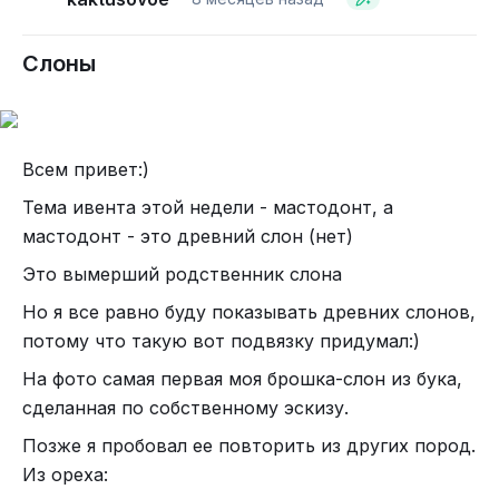
Глядя на конструкцию сразу бросаются в глаза все её
недостатки. Но, тут надо вспомнить, что тогда никто
ничего подобного не создавал - это был метод проб и
Слоны
ошибок.
В 1914м году Николай второй выделяет 210
тысяч рублей. Это просто охренительная сумма.
Всем привет:)
К весне 1915 года машина была почти готова:
Тема ивента этой недели - мастодонт, а
мастодонт - это древний слон (нет)
Это вымерший родственник слона
Но я все равно буду показывать древних слонов,
потому что такую вот подвязку придумал:)
На фото самая первая моя брошка-слон из бука,
сделанная по собственному эскизу.
Позже я пробовал ее повторить из других пород.
Из ореха: