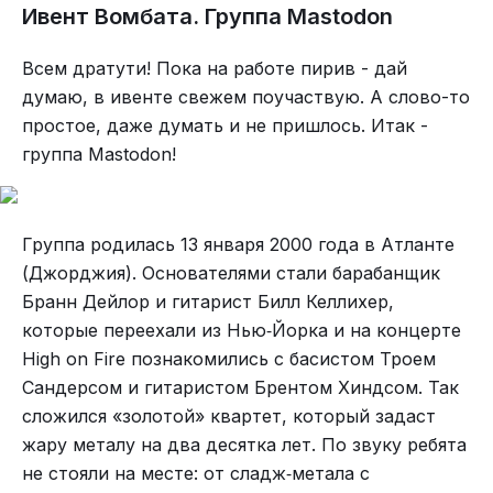
девяностых, они перешли на black/death metal. И
Ивент Вомбата. Группа Mastodon
вот в 1999 году выходит четвёртый альбом ВИА
«Behemoth», под названием «Satanica», который
Всем дратути! Пока на работе пирив - дай
в значительной мере поспособствовал
думаю, в ивенте свежем поучаствую. А слово-то
популяризации стиля black/death metal. Лично я,
простое, даже думать и не пришлось. Итак -
именно так и узнал о существовании этого
группа Mastodon!
стиля.
Дорисуй художник дорисуй...
Пограничный маркер или календарь. Сооружение
Группа родилась 13 января 2000 года в Атланте
могло обозначать важную территорию, путь или
(Джорджия). Основателями стали барабанщик
использоваться для отсчёта циклов природы.
Бранн Дейлор и гитарист Билл Келлихер,
которые переехали из Нью‑Йорка и на концерте
Если дальнейшие исследования подтвердят
High on Fire познакомились с басистом Троем
искусственное происхождение и возраст
Сандерсом и гитаристом Брентом Хиндсом. Так
комплекса, это нанесёт удар по традиционным
сложился «золотой» квартет, который задаст
представлениям. Долгое время narrative ранней
жару металу на два десятка лет. По звуку ребята
истории Северной Америки вращался вокруг
не стояли на месте: от сладж‑метала с
культуры Кловис, появившейся около 13 000 лет