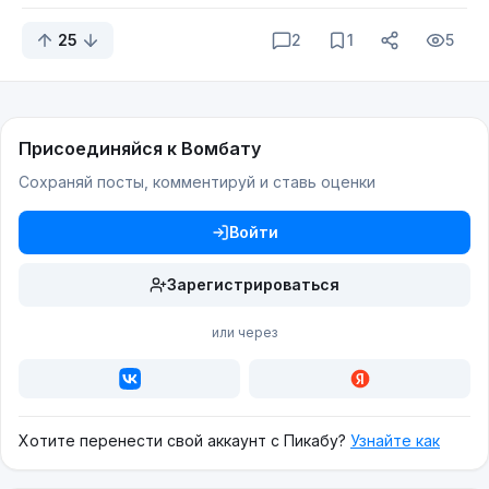
25
2
1
5
@UrmasThomas
рассказал
поразительную
историю
появления песни
Присоединяйся к Вомбату
"Smoke on the Water". Кто же знал, что Спичка
Сохраняй посты, комментируй и ставь оценки
может таить опасность?
Войти
Зарегистрироваться
или через
Хотите перенести свой аккаунт с Пикабу?
Узнайте как