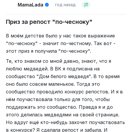
И решили старшие ребятишки своих собратьев
MamaLada
год назад
развлекать – игры там всякие придумывать,
конкурсы, да призы раздавать.
Приз за репост "по-чесноку"
(обратите внимание на дату – это призы на
день рождения ресурса готовятся как раз пока
В моём детстве было у нас такое выражение
мы плетем заговор по отжатию сайта)
"по-чесноку" - значит по-честному. Так вот -
этот приз я получила "по-чесноку".
Те, кто знаком со мной давно, знают, что я
люблю медведей. В ВК я подписана на
сообщество "Дом белого медведя". В то время
Чудили кто во что горазд, деньги карманные на
оно было совсем маленькое. Тогда это
леденцы тратили, лишь бы ребятишек
сообщество проводило конкурс репостов. И я в
позабавить.
нём поучаствовала только для того, чтобы
А для организации этой сколотили себе домик
поддержать это сообщество. Правда я и до
на дереве, где все конкурсы и обсуждали и
этого делилась медведями на своей странице.
назвали этот дом ПМС – Капибара: помоги себе
Но вдруг ещё кто-нибудь захочет поучаствовать
сам.
в конкурсе? Я сделала репост и забыла. И