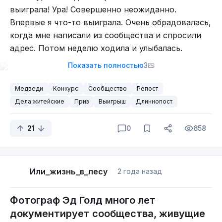
выиграла! Ура! Совершенно неожиданно.
Все было хорошо, да вот на доме отчем какие-то
Впервые я что-то выиграла. Очень обрадовалась,
хулиганы из РКН или не из него, повесили
когда мне написали из сообщества и спросили
амбарный замок. Продвинутые и настойчивые
адрес. Потом неделю ходила и улыбалась.
использовали "преступные" пути обхода, дабы
нести благо в самое, блять, лучшее сообщество
Показать полностью
3
Да и сейчас улыбаюсь. Знаете, как было приятно
Медведи
Конкурс
Сообщество
Репост
получить по почте книгу и открытку. Храню и
Дела житейские
Приз
Выигрыш
Длиннопост
ценю.
21
0
658
Или_жизнь_в_лесу
2 года назад
Фотограф Эд Голд много лет
документирует сообщества, живущие