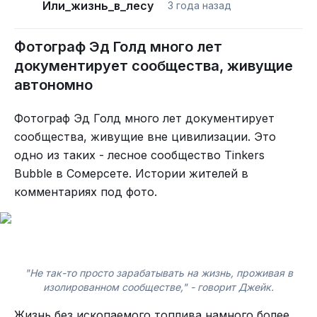
Или_жизнь_в_лесу
3 года назад
В то время как Бивер Брук, по ее словам, «рос
как снежный ком, превращаясь во что-то
Фотограф Эд Голд много лет
гораздо большее чем вариант провести
документирует сообщества, живущие
выходные», это был не ее жизненный план -
автономно
поселиться на постоянной основе в сельском
округе Салливан.
«Кортни была голосом разума»
,
Фотограф Эд Голд много лет документирует
— говорит про нее Грэйс.
сообщества, живущие вне цивилизации. Это
одно из таких - лесное сообщество Tinkers
Bubble в Сомерсете. Истории жителей в
Да захотели они радостью своей поделиться что
Лес с историей
комментариях под фото.
снова в дом дорога открыта, да начали всех
разбежавшихся детушек кликать
Заку повезло в округе Салливан, штат Нью-
Йорк, где он наткнулся на участок леса,
площадью 20 гектаров с подлеском из
папоротников и мшистых валунов,
"Не так-то просто зарабатывать на жизнь, проживая в
изолированном сообществе," - говорит Джейк.
единственной жилплощадью на котором была
грубая, однокомнатная постройка, без
Жизнь без ископаемого топлива намного более