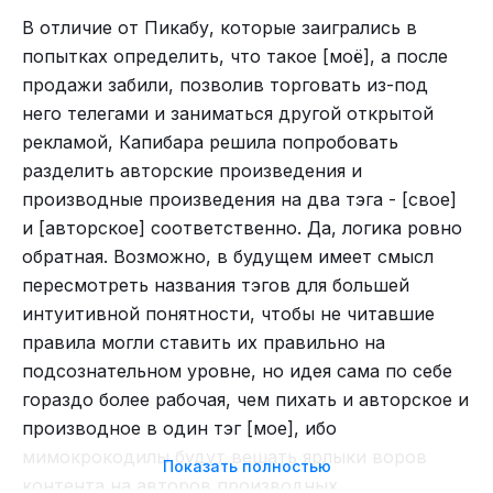
плотника, что лестницы умеет делать. Но так и
может последовать перманентный бан.
В отличие от Пикабу, которые заигрались в
не выяснили, чего же делать он не умеет.
попытках определить, что такое [моё], а после
Важно отметить, что мы не призываем к спаму
Спойлер: пока не выяснили
продажи забили, позволив торговать из-под
на сторонних ресурсах. Тем не менее, каждая
Пошла одна из дочерей да плотника, спросить –
него телегами и заниматься другой открытой
оставленная ссылка на внешних ресурсах —
может ли он помочь?
рекламой, Капибара решила попробовать
это маленький бонус для нашего проекта,
разделить авторские произведения и
способствующий его росту!
производные произведения на два тэга - [свое]
Присоединяйтесь к нашим
и [авторское] соответственно. Да, логика ровно
представительствам!
У нас уже есть
обратная. Возможно, в будущем имеет смысл
представительства на различных платформах,
пересмотреть названия тэгов для большей
таких как LinkedIn, Яндекс.Дзен, Вконтакте и
интуитивной понятности, чтобы не читавшие
другие. Если вам интересно, мы с радостью
правила могли ставить их правильно на
обсудим открытие представительств на других
подсознательном уровне, но идея сама по себе
площадках! Также, если вы готовы помочь с
гораздо более рабочая, чем пихать и авторское и
оформлением нашего профиля в Instagram и
производное в один тэг [мое], ибо
контентом для него (мы открыты к
мимокрокодилы будут вешать ярлыки воров
Показать полностью
использованию нейросетей на сторонних
контента на авторов производных