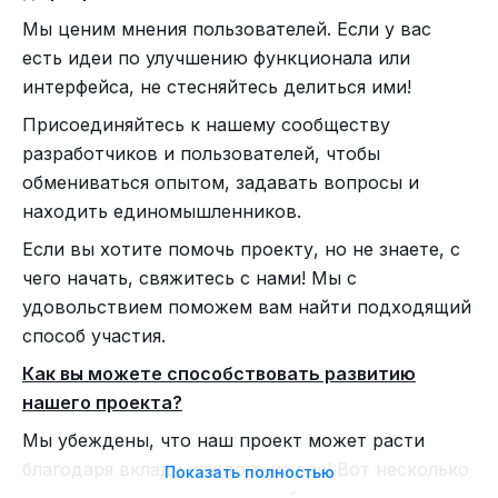
через ВПН окна, а кто до окон не дотягивается –
А предыдущая история про выигрыш
здесь
.
Мы ценим мнения пользователей. Если у вас
это их проблемы, что вы из РФ ростом не вышли!
есть идеи по улучшению функционала или
интерфейса, не стесняйтесь делиться ими!
Присоединяйтесь к нашему сообществу
разработчиков и пользователей, чтобы
обмениваться опытом, задавать вопросы и
находить единомышленников.
Если вы хотите помочь проекту, но не знаете, с
чего начать, свяжитесь с нами! Мы с
- Удивились детушки такой странной риторике
удовольствием поможем вам найти подходящий
от матери и взмолили ее – раз не пускает нас в
способ участия.
дом замок, дай нам хоть лесницу, чтоб через
Как вы можете способствовать развитию
окно мы забрались.
София не имела опыта жизни вне сети. Лишь однажды
нашего проекта?
- Не стану я лестницу на улицу выставлять. Там
стажировалась на ферме.
Мы убеждены, что наш проект может расти
злые волки! В доме сидеть буду. Тут у нас своя
Я никогда не посещала это место, но была
благодаря вкладу каждого из вас! Вот несколько
Показать полностью
лестница есть, хоть и не поможет она вам. Но
знакома с несколькими постояльцами. Переезд