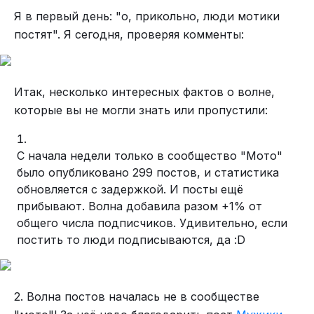
отношения являются самым ценным, но наиболее
место под палатку вдоль русла.
Я в первый день: "о, прикольно, люди мотики
сложным аспектом жизни в сообществе. Это
постят". Я сегодня, проверяя комменты:
настоящее блаженство, чувствовать связь с
другими людьми.
Итак, несколько интересных фактов о волне,
которые вы не могли знать или пропустили:
С начала недели только в сообщество "Мото"
было опубликовано 299 постов, и статистика
обновляется с задержкой. И посты ещё
прибывают. Волна добавила разом +1% от
общего числа подписчиков. Удивительно, если
Резиденция Бивер-Брук, как Зак назвал свой
постить то люди подписываются, да :D
лесной проект, примеряет на себе разные
форматы загородной жизни: что-то от
Что касается проектов, есть одно простое
сбежавших от цивилизации баронов-
Эд Шоу, 34 года, живет на этом участке уже более пяти
2. Волна постов началась не в сообществе
правило, которое выдвинул Зак:
«Пока то, что вы
Услышала мать, что старшие дети малышей
разбойников и их легендарных лагерей в горах
лет