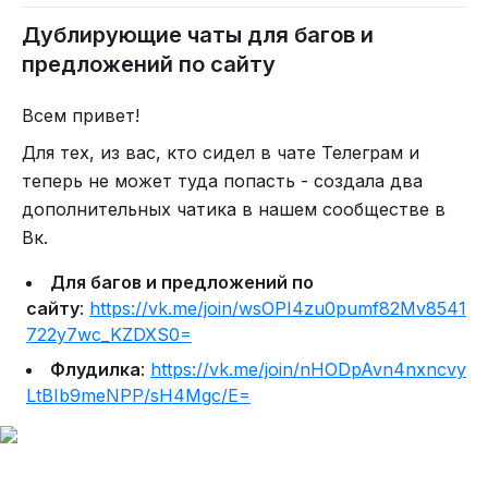
Дублирующие чаты для багов и
предложений по сайту
Всем привет!
Для тех, из вас, кто сидел в чате Телеграм и
теперь не может туда попасть - создала два
дополнительных чатика в нашем сообществе в
Вк.
Для багов и предложений по
сайту
:
https://vk.me/join/wsOPI4zu0pumf82Mv8541
722y7wc_KZDXS0=
Флудилка
:
https://vk.me/join/nHODpAvn4nxncvy
LtBIb9meNPP/sH4Mgc/E=