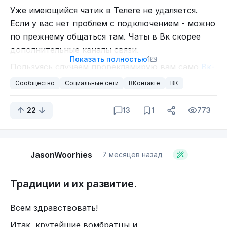
Уже имеющийся чатик в Телеге не удаляется.
Если у вас нет проблем с подключением - можно
по прежнему общаться там. Чаты в Вк скорее
дополнительные каналы связи.
Показать полностью
1
Пользуясь случаем прорекламирую вам само
Вк-
сообщество
: там мы регулярно выкладываем
Сообщество
Социальные сети
ВКонтакте
ВК
выжимку самых интересных постов сайта. Так
что, присоединяйтесь!
22
13
1
773
JasonWoorhies
7 месяцев назад
Традиции и их развитие.
Всем здравствовать!
Итак, крутейшие вомбратцы и