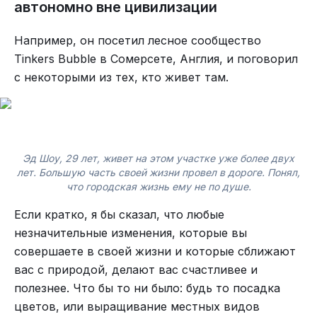
автономно вне цивилизации
Например, он посетил лесное сообщество
Tinkers Bubble в Сомерсете, Англия, и поговорил
с некоторыми из тех, кто живет там.
Эд Шоу, 29 лет, живет на этом участке уже более двух
лет. Большую часть своей жизни провел в дороге. Понял,
что городская жизнь ему не по душе.
Если кратко, я бы сказал, что любые
В нашей жизни мало улыбок. Мало солнца
незначительные изменения, которые вы
весной. Мало тепла зимой. По крайней мере - на
совершаете в своей жизни и которые сближают
Урале. И даже небольшая радость освещает наш
вас с природой, делают вас счастливее и
путь и делает его легче.
полезнее. Что бы то ни было: будь то посадка
цветов, или выращивание местных видов