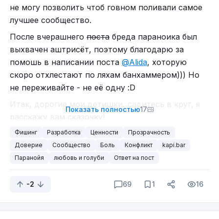
не могу позволить чтоб говном поливали самое
лучшее сообщество.
После вчерашнего
поста
бреда параноика был
выхвачен аштрисёт, поэтому благодарю за
помошь в написании поста
@Alida
, хоторую
скоро отхлестают по ляхам банхаммером))) Но
не переживайте - не её одну :D
Итак, дорогие мои детишки, садитесь в круг, я
Показать полностью
17
расскажу вам сказочку!
Стоял на отшибе дом и назывался он Капи.бар
Фишинг
Разработка
Ценности
Прозрачность
Доверие
Сообщество
Боль
Конфликт
kapi.bar
У сайта, как и положено, были мать с отцом, да
Паранойя
любовь и голуби
Ответ на пост
орава ребятишек.
У родителей этих забот был полон рот, то баг
-2
69
1
16
устранить, то фичу накрутить, а детишки
скучали.