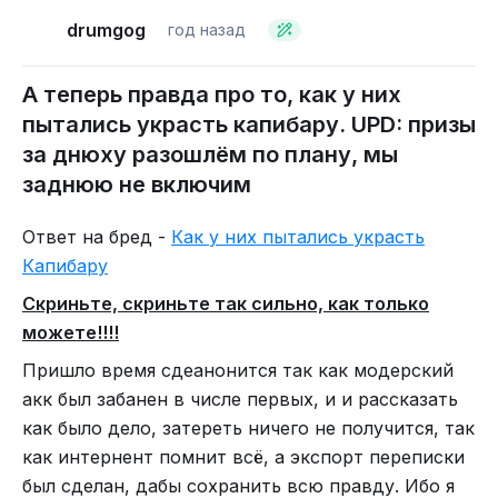
Главная наша цель - сохранить капибару, и как
drumgog
год назад
ресурс, и как сообщество! Отталкивайтесь от
этого. Цель то у нас общая.
А теперь правда про то, как у них
пытались украсть капибару. UPD: призы
за днюху разошлём по плану, мы
заднюю не включим
Ответ на бред -
Как у них пытались украсть
Капибару
Скриньте, скриньте так сильно, как только
можете!!!!
Пришло время сдеанонится так как модерский
акк был забанен в числе первых, и и рассказать
как было дело, затереть ничего не получится, так
как интернент помнит всё, а экспорт переписки
был сделан, дабы сохранить всю правду. Ибо я