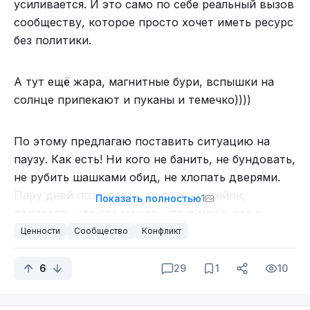
усиливается. И это само по себе реальный вызов
сообществу, которое просто хочет иметь ресурс
без политики.
А тут ещё жара, магнитные бури, вспышки на
солнце припекают и пуканы и темечко))))
По этому предлагаю поставить ситуацию на
паузу. Как есть! Ни кого не банить, не бундовать,
не рубить шашками обид, не хлопать дверями.
Пару дней позагорать, попить коктейли,
Показать полностью
1
поплавать кто где может, кто в море, кто в
озере, кто в ванной или бассейне))) в общем
Ценности
Сообщество
Конфликт
переключитесь. Расслабьтесь!
6
29
1
10
Возьмите пару дней перерыва, остыть,
подумать! А потом говорите. Только помните: