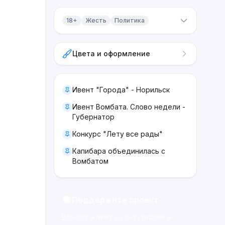
18+
Жесть
Политика
Контент 18+
Цвета и оформление
Жесть
Политика
Ивент "Города" - Норильск
Ивент Вомбата. Слово недели -
Губернатор
Конкурс "Лету все рады"
Капибара объединилась с
Вомбатом
Поддержите проект
Вомбат живёт на энтузиазме и