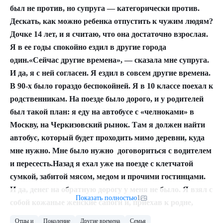
Список источников будет в конце поста.
был не против, но супруга — категорически против.
Дескать, как можно ребенка отпустить к чужим людям?
Свет. Камера. Мотор. Начали!
Дочке 14 лет, и я считаю, что она достаточно взрослая.
Со звуком
Я в ее годы спокойно ездил в другие города
один.
«Сейчас другие времена», — сказала мне супруга.
Motorola 68000
И да, я с ней согласен. Я ездил в совсем другие времена.
Рассказ был бы неполным без этого процессора.
В 90-х было гораздо беспокойней. Я в 10 классе поехал к
родственникам. На поезде было дорого, и у родителей
6800, 6501 и 6502
был такой план: я еду на автобусе с «челноками» в
Москву, на Черкизовский рынок. Там я должен найти
1974. Выходит Motorola 6800. На полгода позже i8080,
автобус, который будет проходить мимо деревни, куда
использует устаревшую технологию, имеет огромный
мне нужно. Мне было нужно договориться с водителем
процент брака (
90%
) и изначально не продается в розницу.
и пересесть.
Назад я ехал уже на поезде с клетчатой
Не взлетело. Восьмеро инженеров, предлагавших здравые
сумкой, забитой мясом, медом и прочими гостинцами.
идеи об упрощении и удешевлении чипа, сбежали нафиг
И да, денег на обратную дорогу у меня не было. Я взял с
из Motorola после просьбы прекратить и воздержаться.
Показать полностью
1
собой кожаные женские сапоги и, приехав к родне,
Один из них опрометчиво прихватил с собой кучку
продал их с прибылью. Все это, на минуточку, было в те
документов.
Отцы и
Поколение
Другие времена
Семья