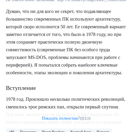
уменьшен (что позволило еще сильнее снизить брак и
Думаю, что ни для кого не секрет, что подавляющее
повысить количество чипов на пластине) и
большинство современных ПК используют архитектуру,
ускорен вдвое по сравнению с 6800.
которой скоро исполнится 50 лет. Ее современный вариант
Но это еще не всё. Использование долгоживущих масок
заметно отличается от того, что было в 1978 году, но при
позволяло MOS вручную исправлять их. Педивикия
этом сохраняет практически полную двоичную
говорит, что с целью исправить найденные ошибки в
совместимость (современные ПК без особого труда
дизайне (нереалистично), а в приложенном в качестве
запускают MS-DOS, проблемы начинаются при работе с
источника интервью говорится, что сравнивалось
периферией). Я попытался собрать наиболее ключевые
несколько масок, после чего отличающеюся детали
особенности, этапы эволюции и поколения архитектуры.
(дефекты) ювелирно закрашивались для еще большего
повышения выхода годных чипов. В сочетании со всеми
Вступление
остальными изменениями это повышало выход годных
чипов с 10 до 100 на пластине.
1978 год. Произошло несколько политических революций,
сменилось трое римских пап, открыли первый спутник
Плутона, многие еще не родились, а Intel выпустили 16-
Показать полностью
7
1
битного наследника i8080: i8086, который в последствии
практически полностью вытеснил другие архитектуры из