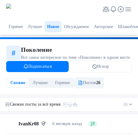
Горячее
Лучшее
Новое
Обсуждаемое
Авторское
Шлакобло
Поколение
#
Всё самое интересное по теме «
Поколение
» в одном месте
Подписаться
Игнор
Свежие
Лучшие
Горячие
Постов
26
Свежие посты
за всё время
18+
IvanKr08
6 месяцев назад