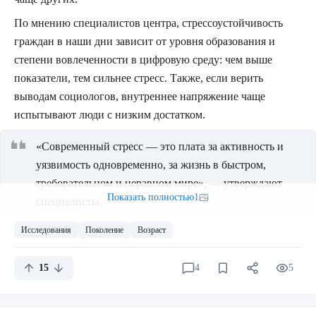
По мнению специалистов центра, стрессоустойчивость
граждан в наши дни зависит от уровня образования и
степени вовлеченности в цифровую среду: чем выше
показатели, тем сильнее стресс. Также, если верить
выводам социологов, внутреннее напряжение чаще
испытывают люди с низким достатком.
Свой приют они нашли в маленькой, но перспективной
«Современный стресс — это плата за активность и
компании MOS Technology, занимавшейся выпуском
уязвимость одновременно, за жизнь в быстром,
чипов для калькуляторов и однокристального понга для
требовательном и неравном мире», — утверждают
целей Atari.
Показать полностью
1
специалисты.
Задачей было создать процессор, который будет проще,
Исследования
Поколение
Возраст
Исследователи отдельно описали зависимость между
быстрее и многократно дешевле 6800.
стрессоустойчивостью человека и его возрастом.
Одной из проблем 6800 было то, что для производства
15
4
5
Так, по словам команды ВЦИОМ, самыми спокойными
применялись контактная литография и маски, которые
россиянами являются пожилые люди — представители
физически касались фоторезиста при производстве каждой
«поколения оттепели»: родившиеся до 1947 года