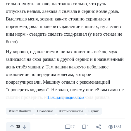
Причина: IBM-PC.
сильно тянуть вправо, настолько сильно, что руль
отпускать нельзя. Заехала я сначала в сервис возле дома.
Про i8086
Выслушав меня, хозяин как-то странно скривился и
порекомендовал проверить давление в шинах, ну а если с
Во-первых, крайне краткий и упрощенный экскурс в
ним норм - съездить сделать сход-развал (у него стенда не
работу наиболее типового процессора Фон-Неймановской
Летом 1975 бывшие кенты Motorola представили 6501 -
было).
архитектуры.
чип, совместимый с 6800 по выводам, но в десяток раз
Ну хорошо, с давлением в шинах понятно - всё ок, муж
дешевле и вдвое быстрее, а также 6502, содержащий
По факту процессор представляет из себя бешенный
записался на сход-развал в другой сервис и в назначенный
встроенный тактовый генератор. Полноценная
калькулятор, который последовательно выполняет
день отвёз машину. Там нашли какое-то небольшое
демонстрация произошла в сентябре на шоу WESCON.
различные операции и преобразования над числами,
отклонение по передним колесам, которое
Люд сомневался из-за странной цены и желтоватых
попутно управляя самим собой. Для этого у него есть
подрегулировали. Машину отдали с рекомендацией
обещаний, но заинтересовался. Intel и Motorola на том же
"проверить ходовую". Не знаю, почему они её там сами не
шоу были вынуждены сбросить цены своей продукции до
смогли проверить, но их регулировка схода-развала
$180.
Показать полностью
ровным счётом ничего не изменила.
Motorola же такой зехер не оценила от слова совсем,
Ивент Вомбата
Поколение
Автомобилисты
Сервис
Проходит еще неделя, езжу крепко вцепившись в руль, а
засудив в ноябре новоявленных конкурентов за нарушение
если отвлечешься, машина едет по крутой синусоиде вбок,
патентов и присвоение коммерческой тайны. Спустя 3
38
27
1
1331
в связи с чем психанула и записалась на диагностику
месяца судов у MOS начали заканчиваться деньги, поэтому