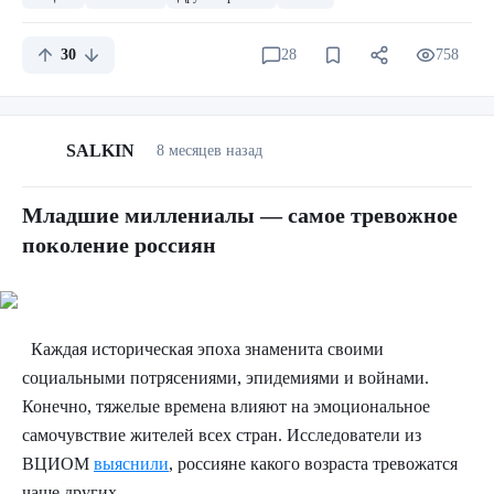
самые «лихие» 90-е. Телефонов не было, связи никакой
— и родители спокойно отпустили меня в это
30
28
758
путешествие. Я не могу себе представить, чтобы сейчас
можно было даже подумать отправить ребенка таким
способом.
SALKIN
8 месяцев назад
Младшие миллениалы — самое тревожное
поколение россиян
На фото два самолёта из прошлой эпохи, которые находятся в
музее Германии это вам бонус.
Каждая историческая эпоха знаменита своими
социальными потрясениями, эпидемиями и войнами.
Конечно, тяжелые времена влияют на эмоциональное
самочувствие жителей всех стран. Исследователи из
ВЦИОМ
выяснили
, россияне какого возраста тревожатся
чаще других.