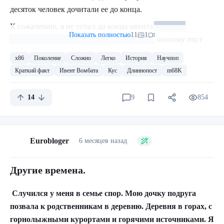
десяток человек дочитали ее до конца.
К сожалению, я не успел до конца ивента
(я вот не
Показать полностью
11
1
понимаю, куда начало уходить всё время)
, поэтому пост
опять пришлось обрезать на самом интересном месте. Во
x86
Поколение
Сложно
Легко
История
Научпоп
второй раз. Эта часть посвящена истории процессора
Краткий факт
Ивент Вомбата
Кус
Длиннопост
m68K
68000 и архитектуры m68K - гораздо более совершенной,
удобной и приятной, чем реальный режим x86. Сердцу
14
9
854
ключевых 16 и 32-битных компьютеров середины-конца
80х, конкурировавших с IBM-PC. Но убить x86 и IBM-PC
ей было не суждено.
Eurobloger
6 месяцев назад
Проблема в том, что на эту тему слишком много
максимально противоречивой информации и фактов,
Другие времена.
поэтому пришлось выбирать наиболее правдоподобное
или вставлять по несколько версий событий. Поэтому не
Случился у меня в семье спор. Мою дочку подруга
советую относится к этому тексту как к чистой правде.
позвала к родственникам в деревню. Деревня в горах, с
Скорее как к статье на педивикии.
горнолыжными курортами и горячими источниками. Я