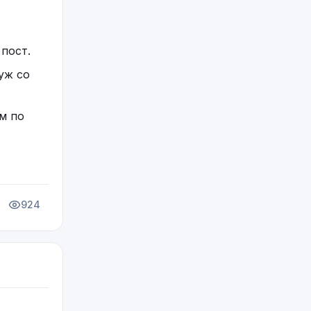
нзию
пост.
уж со
 их
м по
924
ого