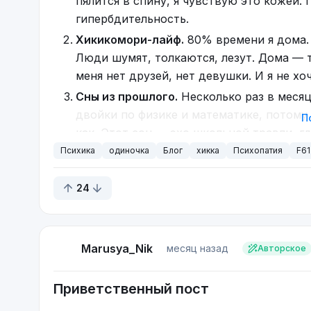
пялится в спину, я чувствую это кожей.
гипербдительность.
Хикикомори-лайф.
80% времени я дома. 
Люди шумят, толкаются, лезут. Дома — т
меня нет друзей, нет девушки. И я не хоч
Сны из прошлого.
Несколько раз в месяц 
двойки по физике и математике, потому ч
П
как. Этот сон — эхо школьной травли, гд
отпускает. Это малая часть снов.
Психика
одиночка
Блог
хикка
Психопатия
F61
Раздражение и ярость.
Стук в окно (даж
24
перехват. Лающая собака бесит до желан
Некоторые категории людей вызывают гл
действию, это анализ. Почему так прои
Работа и маска нормальности.
Я год от
Marusya_Nik
месяц назад
Авторское
бригадой, помогали друг другу, я не кон
давить или «выёбываться» — маска слет
Приветственный пост
отвращением.