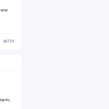
тели
729
здно,