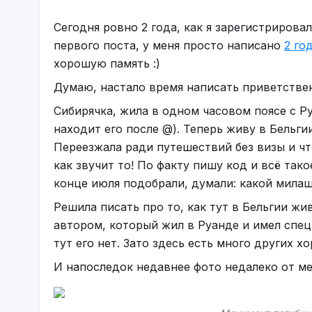
Я не врач, я такой же «диагностированный»
Сегодня ровно 2 года, как я зарегистрирова
именами.
первого поста, у меня просто написано
2 го
Первый пост — как входная дверь. Подписыв
хорошую память :)
меня не убудет.
Думаю, настало время написать приветствен
P.S. Ирония и резкость — это не грубость, 
Сибирячка, жила в одном часовом поясе с Р
находит его после @). Теперь живу в Бельгии
Переезжала ради путешествий без визы и ч
как звучит то! По факту пишу код и всё тако
конце июля подобрали, думали: какой милашк
Решила писать про то, как тут в Бельгии жи
автором, который жил в Руанде и имел спец
тут его нет. Зато здесь есть много других 
И напоследок недавнее фото недалеко от ме