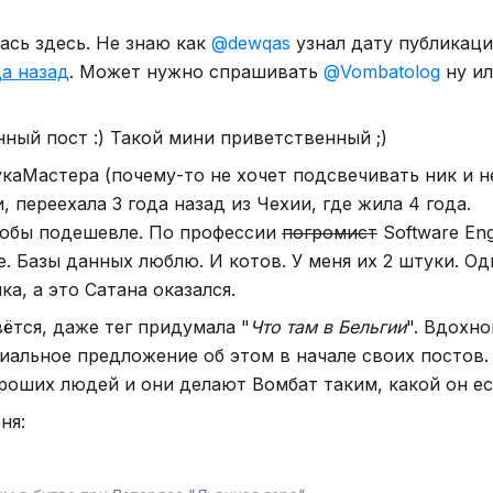
. Но я умею анализировать и не боюсь называть вещи
лась здесь. Не знаю как
@dewqas
узнал дату публикаци
да назад
. Может нужно спрашивать
@Vombatolog
ну ил
айся, если не боишься. Если не нравится — листай да
ный пост :) Такой мини приветственный ;)
это стиль. Не нравится — см. предыдущее предложение
укаМастера (почему-то не хочет подсвечивать ник и н
, переехала 3 года назад из Чехии, где жила 4 года.
тобы подешевле. По профессии
погромист
Software Eng
е. Базы данных люблю. И котов. У меня их 2 штуки. Од
а, а это Сатана оказался.
вётся, даже тег придумала "
Что там в Бельгии
". Вдохн
иальное предложение об этом в начале своих постов.
хороших людей и они делают Вомбат таким, какой он ес
ня: