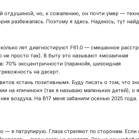
ей отдушиной, но, к сожалению, он почти умер — техн
рия разбежалась. Поэтому я здесь. Надеюсь, тут най
несколько лет диагностируют F61.0 — смешанное расст
о не просто так). В быту это называют «мозаичная
ов: 70% эксцентричности (паранойя, шизоидная
тревожность на десерт.
оветов «стань позитивным». Буду писать о том, что зн
ии на «личинок» (так я называю маленьких детей), о 
жнее воздуха. На B17 меня забанили осенью 2025 года.
яю — я патрулирую. Глаза стреляют по сторонам. Если 