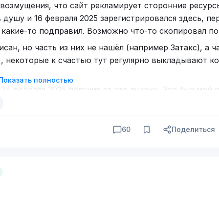
 возмущения, что сайт рекламирует сторонние ресурс
в душу и 16 февраля 2025 зарегистрировался здесь, пе
а какие-то подправил. Возможно что-то скопировал по
сан, но часть из них не нашёл (например Затакс), а ч
, некоторые к счастью тут регулярно выкладывают к
Показать полностью
24 февраля 2025 получил за это ачивку. Это был мой 
 последствии получилась серия постов (самый свежи
машних животных, выкладываю юношеские депрессив
60
Поделиться
и пою
 проблеме и задержался там...