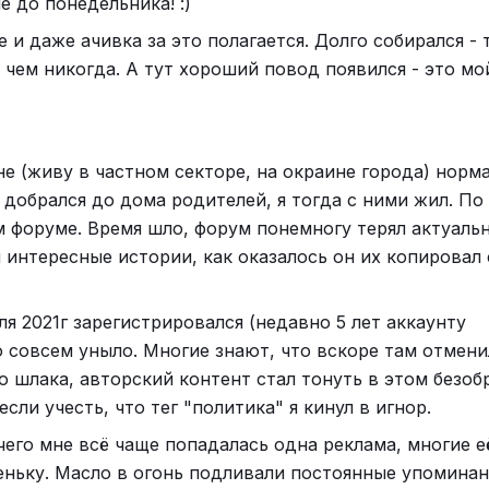
 до понедельника! :)
 и даже ачивка за это полагается. Долго собирался - 
, чем никогда. А тут хороший повод появился - это мо
не (живу в частном секторе, на окраине города) норм
 добрался до дома родителей, я тогда с ними жил. По
м форуме. Время шло, форум понемногу терял актуальн
интересные истории, как оказалось он их копировал 
я 2021г зарегистрировался (недавно 5 лет аккаунту
ло совсем уныло. Многие знают, что вскоре там отмен
 шлака, авторский контент стал тонуть в этом безоб
ли учесть, что тег "политика" я кинул в игнор.
очего мне всё чаще попадалась одна реклама, многие е
еньку. Масло в огонь подливали постоянные упоминан