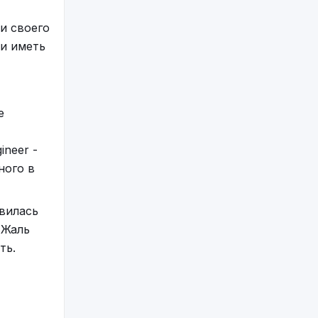
 своими
и своего
и иметь
льше, с
.
е
ineer -
ного в
овилась
 Жаль
ть.