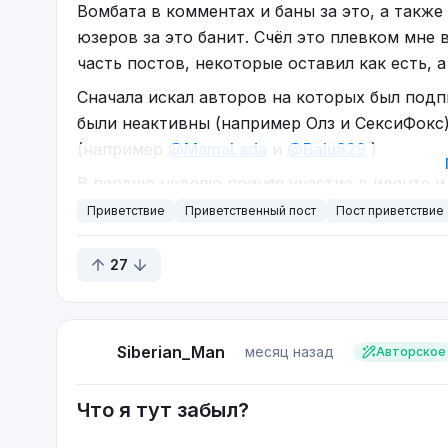
Вомбата в комментах и баны за это, а также
юзеров за это банит. Счёл это плевком мне 
часть постов, некоторые оставил как есть, 
Сначала искал авторов на которых был подпи
были неактивны (например Олз и СексиФокс)
(например
@MamaLada
и
@Balu829
)
В первую неделю принял участие в ивенте и 
авторский пост написанный здесь
(Элегия)
в
Приветствие
Приветственный пост
Пост приветствие
Помимо Элегии иногда пишу про своих до
27
стишки и вообще как чукча: что вижу о том 
Однажды заглянул в чатик сайта, сообщить о
Hello, Vombat!
Siberian_Man
месяц назад
Авторское
Что я тут забыл?