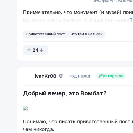
Монумент погибшим
Примечательно, что монумент (и музей) при
Ватерлоо очень бесятся :D И ещё они ненави
П
Приветственный пост
Что там в Бельгии
24
IvanKr08
год назад
Авторское
Добрый вечер, это Вомбат?
«Когда-нибудь настенет день и дождь с
Понимаю, что писать приветственный пост 
чем никогда.