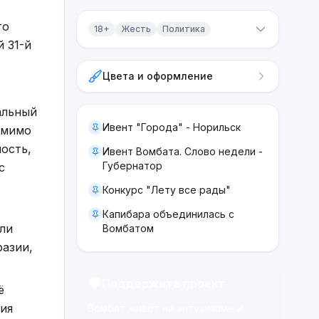
то
18+
Жесть
Политика
й 31-й
Контент 18+
Цвета и оформление
Жесть
Политика
альный
Ивент "Города" - Норильск
 мимо
ость,
Ивент Вомбата. Слово недели -
Губернатор
с
Конкурс "Лету все рады"
Капибара объединилась с
или
Вомбатом
разии,
Поддержите проект
ё
ия
Вомбат живёт на энтузиазме и