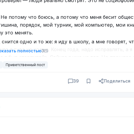
 Проверял — люди реально смотрят. Это не социофобия
Не потому что боюсь, а потому что меня бесит общес
ишина, порядок, мой турник, мой компьютер, мои кни
у это менять.
снится одно и то же: я иду в школу, а мне говорят, чт
то я туда не ходил. Конец года, надо исправлять, а я
оказать полностью
3
е я был «терпилой». Сейчас я уже не тот. Но прошлое 
Приветственный пост
е детская шалость) заставляет меня одеваться и вых
39
Поделиться
ия… (сами понимаете). Громкие дети выводит из себя
ухое отторжение, переходящее в ненависть. Это не 
сходит? Поговорим.
работал машинистом котла в городской котельной. М
фликтовал. Потому что «надо». Но как только кто-то 
ала. Расскажу, как балансировать между сотрудничес