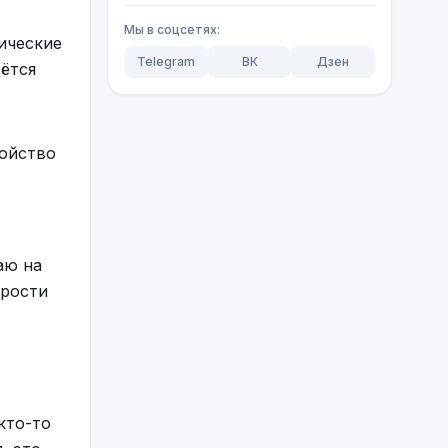
Мы в соцсетях:
ические
Telegram
ВК
Дзен
дётся
ройство
аю на
ярости
кто-то