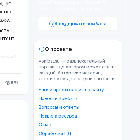
вашей поддержке — помогите
ы, но
оплатить серверы и рекламу.
ренес
зже.
Поддержать вомбата
асть
онтент
О проекте
первый
vombat.su — развлекательный
й
>>тут
)
портал, где автором может стать
каждый. Авторские истории,
ные
свежие мемы, последние новости
861
Баги и предложения по сайту
Новости Вомбата
Вопросы и ответы
Правила ресурса
О нас
Обработка ПД