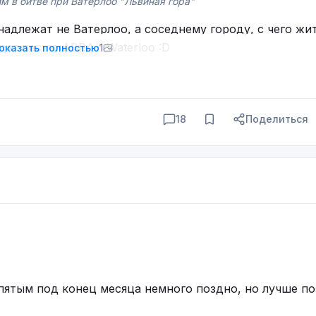
 в битве при Ватерлоо "Львиная гора"
надлежат не Ватерлоо, а соседнему городу, с чего жи
дят песню ABBA - Waterloo :D
оказать полностью
1
18
Поделиться
моет с улиц всю эту падаль»
пятым под конец месяца немного поздно, но лучше по