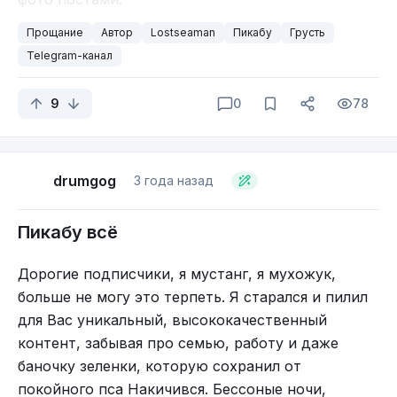
Если вам интересна моя дальнейшая творческая
Прощание
Автор
Lostseaman
Пикабу
Грусть
деятельность, то я буду продолжать вести её на
Telegram-канал
своём авторском телеграм канале.
https://t.me/gena_engineer
9
0
78
С вами был Гена Инженерский, всего вам
хорошего!
drumgog
3 года назад
UPD. Чёт я грустного словил и смотрю вам
Пикабу всё
Ты навсегда останешься Первым
нужен такой контент, не могу бросить вас, так
что не переживайте😉
Дорогие подписчики, я мустанг, я мухожук,
P.S. А администрация пикабу, верните минуса,
больше не могу это терпеть. Я старался и пилил
пожалуйста. Вам все будут очень благодарны
для Вас уникальный, высококачественный
контент, забывая про семью, работу и даже
баночку зеленки, которую сохранил от
покойного пса Накичився. Бессоные ночи,