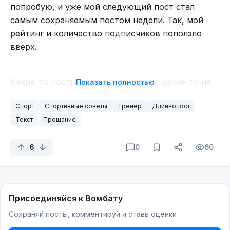
попробую, и уже мой следующий пост стал
самым сохраняемым постом недели. Так, мой
рейтинг и количество подписчиков поползло
вверх.
Какие-то посты у меня получались, какие-то не
Показать полностью
очень, но 99 из 100 попадали в горячее.
Спорт
Спортивные советы
Тренер
Длиннопост
Однажды, написал про то, что вода не
Текст
Прощание
разбавляет желудочный сок и всякое такое, как
обычно, со ссылками на исследования, но в
6
0
60
комментариях какой-то гейний написал что-то
типа «яжеврач, здесь все неправда», призвал
модераторов, которые не глядя засунули мой
пост в сообщество «минусящих», и все мои
Присоединяйся к Вомбату
предыдущие сотни постов были заминусованы,
Сохраняй посты, комментируй и ставь оценки
и рейтинг упал на несколько десятков тысяч.
Тогда-то я и понял, что модераторы тут