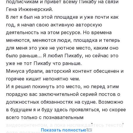
подписчикам и привет всему Пикабу на связи
Однако Князь Тьмы горит желанием проститься
Гена Инженерский.
с публикой со сцены. Они организуют ему пару
8 лет я был на этой площадке и уже почти как
концертов на малой родине - в Бирмингеме.
год, я начал свою активную авторскую
Несмотря на общее состояние здоровья, его
деятельность на этом ресурсе. Но времена
голос всё так же силён, что показал
меняются, меняются люди, площадка и теперь
прошлогодний альбом. Сейчас Оззи берет уроки
для меня это уже не уютное место, каким оно
по вокалу в рамках работы над еще одним
было раньше… Я любил Пикабу, но сейчас это
сольным альбомом, который должен выйти в
уже не тот Пикабу что раньше.
течение 2024 года. Ну, и для того, чтобы спеть
Минуса убрали, авторский контент обесценен и
вживую на своем последнем концерте.
горячее кишит непонятно чем.
Удивительно, что весь оригинальный состав Black
И я решил покинуть это место, но перед этим
Sabbath еще жив, несмотря на десятилетия
порадую вас заключительной серией постов о
алкоголя и тяжелых наркотиков.
должностных обязанностях на судне. Возможно
в будущем я и буду здесь проявляться, но скорее
всего только с познавательным
видеоконтентом, а пока наслаждайтесь тексто/
Показать полностью
1
фото постами.