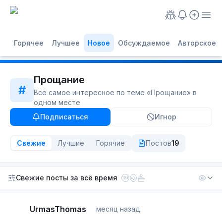
Горячее
Лучшее
Новое
Обсуждаемое
Авторское
Прощание
#
Всё самое интересное по теме «
Прощание
» в
одном месте
Подписаться
Игнор
Свежие
Лучшие
Горячие
Постов
19
Свежие посты
за всё время
18+
UrmasThomas
месяц назад