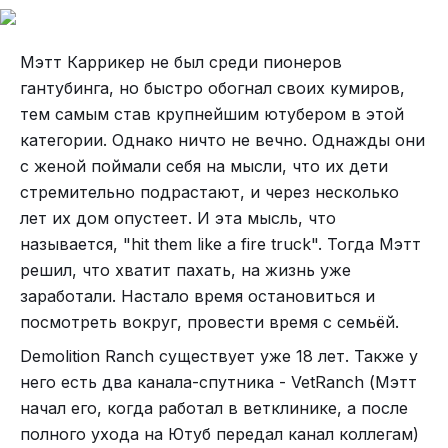
Однако далее я столкнулся с проблемами,
Бирмингем навсегда!»
которые, вам может показаться, можно было бы
обойти стороной, но мне принципиально стало
Мэтт Каррикер не был среди пионеров
важно передать всю глубину контекста, иначе в
гантубинга, но быстро обогнал своих кумиров,
отрыве от него читатель не нарисует в своём
тем самым став крупнейшим ютубером в этой
воображении ту сцену, с которой связана фраза.
категории. Однако ничто не вечно. Однажды они
А в ДнД-шной компании контекст может
с женой поймали себя на мысли, что их дети
развиваться в многокилометровую цепочку
стремительно подрастают, и через несколько
событий и персонажей.
лет их дом опустеет. И эта мысль, что
называется, "hit them like a fire truck". Тогда Мэтт
Отработав эпизод 30, я набрал не так много
решил, что хватит пахать, на жизнь уже
материала, поэтому просмотрел ещё два
заработали. Настало время остановиться и
эпизода. В какой-то момент мне подумалось,
посмотреть вокруг, провести время с семьёй.
что надо полностью рассказать события,
Уорд добавил: «Это просто ошеломляет. Я так
предшествовавшие сюжетной арке Брайрвудов
горд быть астонцем. Именно там я приобрел
Demolition Ranch существует уже 18 лет. Также у
в разрезе судьбы Персиваля де Роло, и то, что
свой характер. Благославленье — и проклятье! —
него есть два канала-спутника - VetRanch (Мэтт
Для справки, каждый из членов оригинального
произошло в рамке в 20-х эпизодах (вроде, она
встреча с Тони, когда мне было 15, и я
начал его, когда работал в ветклинике, а после
состава имеет более чем 10-летний стаж
начинается с эпизода 27 или 28, влом вики
благодарен за судьбе за то, что познакомился с
полного ухода на Ютуб передал канал коллегам)
плотного сидения на наркотиках. Рекордсмен -