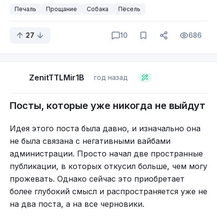
завершал бы историю Битлз, но как всегда
возможности сбегал. Иногда вышибая двери) А
Печаль
Прощание
Собака
Пёсель
случай ввёл свои коррективы. После
потому что он лучше знает где его место! Собака
двадцатисекундной паузы проигрывается "Her
такая)
27
10
686
Majesty" - юмористическая
двадцатитрёхсекундная ода королеве
Великобритании Елизавете II.
ZenitTTLMir1B
год назад
Изначально она должна была войти
в
попурри
Abbey Road между "Mean Mr. Mustard"
Посты, которые уже никогда не выйдут
и "Polythene Pam" , но позже Маккартни решил
убрать её. Однако звукорежиссёру Джону
Идея этого поста была давно, и изначально она
Керландеру было приказано никогда не
не была связана с негативными вайбами
выбрасывать записи The Beatles, поэтому он
администрации. Просто начал две пространные
вставил её в конец
Abbey Road
и добавил перед
публикации, в которых откусил больше, чем могу
ней двадцать секунд тишины. Получилось так,
прожевать. Однако сейчас это приобретает
что шутливая ода смягчила серьезность и
более глубокий смысл и распространяется уже не
величие «The End».
на два поста, а на все черновики.
И в конце концов, любовь, которую ты