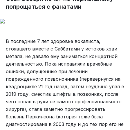
мире, способные подняться в небо. Формальную
попрощаться с фанатами
Спустя два года я отдал себе отчет, что объем
летную годность сохраняет тот самый Шорт
двигателя нужен побольше. Да и мотоцикл с
Сандерленд, который купил Кермит Викс, но
моим ростом тоже нужен побольше. А он уже и
Сандерленды гораздо меньше Марсов, и дядька
стоял в гараже с января.
Керми не поднимал его в воздух с тех пор, как
пригнал его к себе домой в 1993 году - уже более
Привел я в полный порядок Дружище. Через
В последние 7 лет здоровье вокалиста,
30 лет.
неделю он уехал за 450 километров. Я помахал
стоявшего вместе с Саббатами у истоков хэви
ему вслед и пожелал чтобы новый друг его
На базе в Спроат Лейк останется лишь носовая
метала, не давало ему заниматься концертной
берег.
часть Марса под условным обозначением SHIP 8.
деятельностью. Пока исправляли врачебные
На "Мартин" успели заложить восьмой самолет
ошибки, допущенные при лечении
до того, как ВМС США от него отказались. Когда
поврежденного позвоночника (перевернулся на
Forest Industries Flying Tankers скупали у ВМС
квадроцикле 21 год назад, затем неудачно упал в
США самолеты и запчасти, им помимо всего
2019 году, сместив штифты в позвонках, после
прочего отдали и это. Фрагмент недостроенного
чего попал в руки не самого профессионального
борта долгое время гнил на задах. После
хирурга), стала заметно прогрессировать
продажи базы новые владельцы обратили на
болезнь Паркинсона (которая тоже была
него внимание и решили сделать украшение для
диагностирована в 2003 году и до тех пор его не