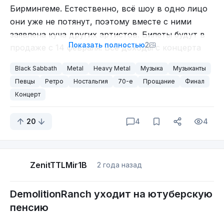
Бирмингеме. Естественно, всё шоу в одно лицо
они уже не потянут, поэтому вместе с ними
заявлена куча других артистов. Билеты будут в
Показать полностью
2
продаже с 14 февраля. Все доходы с концерта
распределят в равных долях между
Black Sabbath
Metal
Heavy Metal
Музыка
Музыканты
благотворительными фондами.
Певцы
Ретро
Ностальгия
70-е
Прощание
Финал
Концерт
Осборн сказал: «Я впервые разместил
20
4
4
объявление в городском музыкальном магазине.
Если бы эти ребята не постучались в мою дверь,
я бы сейчас здесь не сидел. Кажется, все
ZenitTTLMir1B
2 года назад
пролетело так быстро. Это потрясающе. Я думаю
о своем отце, который влез в долги, чтобы
DemolitionRanch уходит на ютуберскую
купить мне микрофон. Если бы только он мог
пенсию
сейчас здесь присуствовать. Думаю, он был бы
очень горд. Я бирмингемец и всегда им буду.