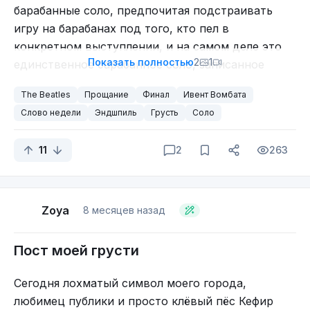
барабанные соло, предпочитая подстраивать
игру на барабанах под того, кто пел в
конкретном выступлении, и на самом деле это
Показать полностью
2
1
единственное барабанное соло, записанное
Старром с The Beatles.
The Beatles
Прощание
Финал
Ивент Вомбата
Маккартни вспоминает, что Старра пришлось
Слово недели
Эндшпиль
Грусть
Соло
уговаривать сыграть, и он сделал исключение
для песни. Его соло было записано с помощью
11
2
263
двенадцати микрофонов, расположенных вокруг
его ударной установки.
Маккартни, Джордж Харрисон и Леннон по
Zoya
8 месяцев назад
очереди исполняют три двухтактовых гитарных
соло. Идея гитарного инструментала в этой
Пост моей грусти
части принадлежала Харрисону, а Леннон
предложил, чтобы каждый из них сыграл свою
Сегодня лохматый символ моего города,
партию. Соло начинаются примерно на 53-й
любимец публики и просто клёвый пёс Кефир
секунде песни.