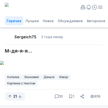
Горячее
Лучшее
Новое
Обсуждаемое
Авторское
Sergeich75
2 года назад
М-дя-я-я...
Копилка
Экономия
Деньги
Юмор
Картинка с текстом
21
10
1
616