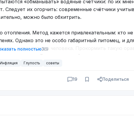
пытаются «обманывать» водяные счётчики: по их мне
т. Следует их огорчить: современные счётчики учиты
вительно, можно было обхитрить.
о отопления. Метод кажется привлекательным: кто не
ленях. Однако это не особо габаритный питомец, и дл
ошек - штук пять на человека. Прокормить такую ора
оказать полностью
3
простым людям. Так что - плохой совет.
Инфляция
Глупость
советы
19
Поделиться