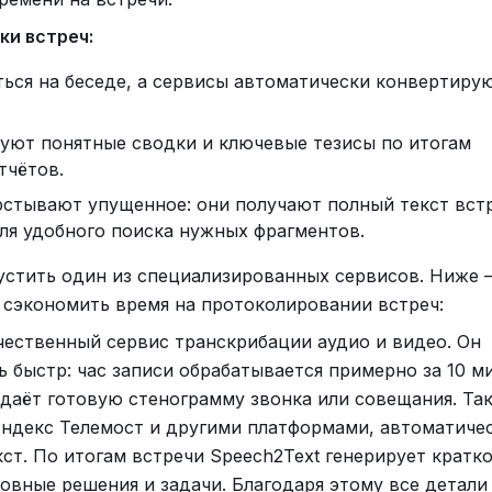
адает в паническое состояние и перестаёт логически
и встреч:
ься экономить на всём подряд, а тренировать силу в
кровие. В большинстве случаев окажется, что беда не
ься на беседе, а сервисы автоматически конвертиру
ный разум.
оторому патологическая жадность помогла построить 
ют понятные сводки и ключевые тезисы по итогам
тчётов.
стывают упущенное: они получают полный текст вст
дского бизнесмена-безумца
ля удобного поиска нужных фрагментов.
устить один из специализированных сервисов. Ниже –
 сэкономить время на протоколировании встреч:
ечественный сервис транскрибации аудио и видео. Он
 быстр: час записи обрабатывается примерно за 10 ми
ыдаёт готовую стенограмму звонка или совещания. Та
 Яндекс Телемост и другими платформами, автоматиче
кст. По итогам встречи Speech2Text генерирует кратк
овные решения и задачи. Благодаря этому все детали