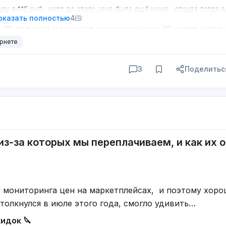
 в415 руб., хотя до этого цена была ещё ниже.. откуда тогда 
оказать полностью
4
7-29 августа) и заметил снижение цены 28 числа и по
ечно увидеть нельзя.
ернете
3
Поделитьс
з-за которых мы переплачиваем, и как их об
и мониторинга цен на маркетплейсах, и поэтому хор
столкнулся в июле этого года, смогло удивить…
кидок 🔪