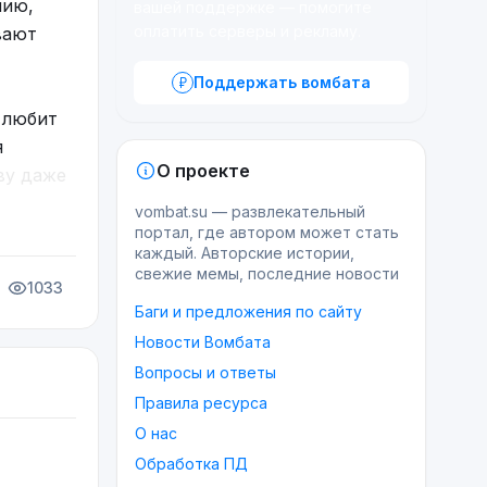
нию,
вашей поддержке — помогите
оплатить серверы и рекламу.
вают
Поддержать вомбата
 любит
я
О проекте
ву даже
vombat.su — развлекательный
портал, где автором может стать
каждый. Авторские истории,
свежие мемы, последние новости
1033
Баги и предложения по сайту
Новости Вомбата
Вопросы и ответы
Правила ресурса
О нас
Обработка ПД