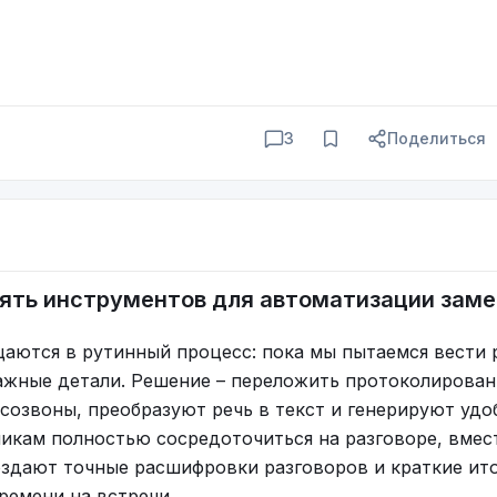
3
Поделиться
пять инструментов для автоматизации зам
 суррогаты, которые можно делать самому. Например,
кой «кофе» отлично знают и помнят, причём в большо
аются в рутинный процесс: пока мы пытаемся вести 
ек, а также популярные до сих пор цикорий и ячменн
важные детали. Решение – переложить протоколирован
же ничего, лично я их с удовольствием употребляю. Н
созвоны, преобразуют речь в текст и генерируют удо
 не обладают нужным бодрящим эффектом.
икам полностью сосредоточиться на разговоре, вмес
оздают точные расшифровки разговоров и краткие ит
и - вполне объяснимое явление. В любой тяжёлой сит
ремени на встречи.