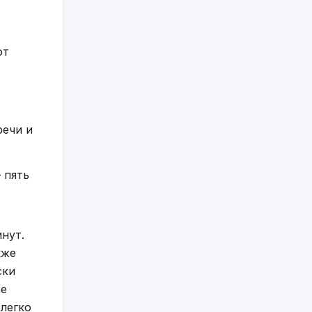
оли: в
ют
успешную
речи и
 пять
нут.
кже
ски
ое
 легко