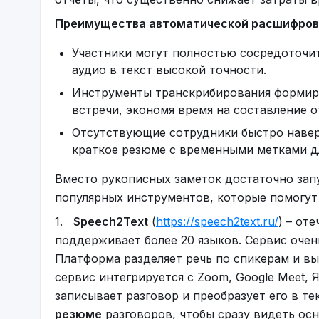
да ещё и наступившей внезапно, человек вп
Преимущества автоматической расшифровк
рассуждать. Именно поэтому важно не пытат
любой обстановке следует сохранять хладно
Участники могут полностью сосредоточит
настолько серьёзная, как её видит потрясён
аудио в текст высокой точности.
А вот моя статья про известного богатея, к
Инструменты транскрибирования формиру
бизнес-империю:
встречи, экономя время на составление о
Отсутствующие сотрудники быстро навер
Ингвар Кампрад: священный принцип шве
краткое резюме с временными метками д
Вместо рукописных заметок достаточно зап
популярных инструментов, которые помогут
1.
Speech2Text
(
https://speech2text.ru/
) – от
поддерживает более 20 языков. Сервис очень
Платформа разделяет речь по спикерам и в
сервис интегрируется с Zoom, Google Meet,
записывает разговор и преобразует его в те
резюме
разговоров, чтобы сразу видеть осн