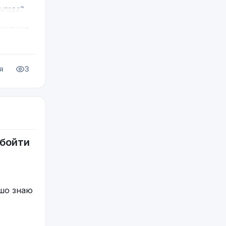
выгода?
вышение
я
3
ойти⁠⁠
ошо знаю