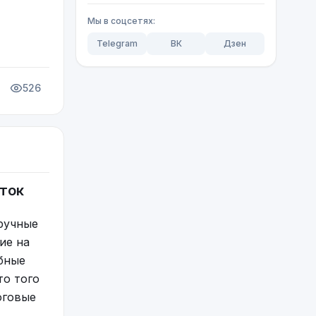
Мы в соцсетях:
Telegram
ВК
Дзен
526
еток
 из
м
ручные
ый
ие на
о вот
бные
то того
оговые
уации,