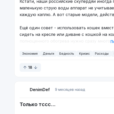
Кстати, наши российские скупердяи иногда 
маленькую струю воды аппарат не учитывае
каждую каплю. А вот старые модели, дейст
Ещё один совет - использовать кошек вмест
сидеть на кресле или диване с кошкой на ко
полноценного обогрева нужно сразу много к
П
не каждому олигарху по карману, не то что 
Экономия
Деньги
Бедность
Кризис
Расходы
18
DenimDef
9 месяцев назад
Только тссс...