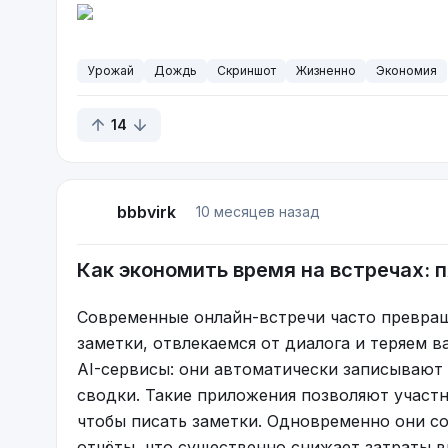
Урожай
Дождь
Скриншот
Жизненно
Экономия
14
bbbvirk
10 месяцев назад
Как экономить время на встречах: 
Один читатель предлагает вместо кофе пить
корней одуванчика. Ну - советские люди та
Современные онлайн-встречи часто превращ
ассортименте: из желудей, вишнёвых косточ
заметки, отвлекаемся от диалога и теряем 
напиток. Сами по себе эти напитки очень да
AI-сервисы: они автоматически записывают 
заменить кофе они не способны, поскольку
сводки. Такие приложения позволяют участн
чтобы писать заметки. Одновременно они с
Появление столь безумных способов экономи
отчёты, что существенно снижает затраты в