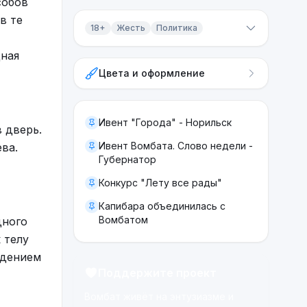
собов
в те
18+
Жесть
Политика
Контент 18+
дная
Цвета и оформление
Жесть
Политика
Ивент "Города" - Норильск
 дверь.
Ивент Вомбата. Слово недели -
ва.
Губернатор
Конкурс "Лету все рады"
Капибара объединилась с
Вомбатом
дного
 телу
ждением
Поддержите проект
Вомбат живёт на энтузиазме и