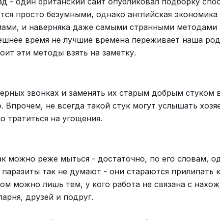
ад - один британский сайт опубликовал подборку спо
тся просто безумными, однако английская экономика 
мами, и наверняка даже самыми странными методами
нешнее время не лучшие времена переживает наша ро
тоит эти методы взять на заметку.
ерных звонках и заменять их старым добрым стуком в
 Впрочем, не всегда такой стук могут услышать хозяе
о тратиться на угощения.
к можно реже мыться - достаточно, по его словам, о
е паразиты так не думают - они стараются прилипать к
ом можно лишь тем, у кого работа не связана с нахо
арня, друзей и подруг.