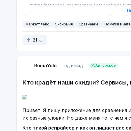
тут вайлдберриз нам подсвечивает зелёным выгоду
П
Для этого товара я мониторил цену 3 дня (2
обратно 29-го, чего на графике для всех кон
Маркетплейс
Экономия
Сравнение
Покупки в инт
21
RomaYolo
год назад
Авторское
Кто крадёт наши скидки? Сервисы, и
Привет! Я пишу приложение для сравнения 
их разные уловки. Но даже меня то, с чем я 
Кто такой репрайсер и как он лишает вас с