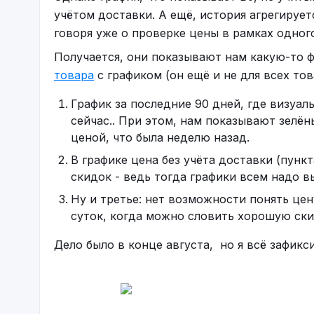
требует дополнительных подписок, если у ва
учётом доставки. А ещё, история агрегирует
форматировать итоговые протоколы.
говоря уже о проверке цены в рамках одного
Каждый из перечисленных инструментов пом
Получается, они показывают нам какую-то 
автоматизированный процесс. Автоматическ
товара
с графиком (он ещё и не для всех тов
повышают точность работы: вы наверняка ни
График за последние 90 дней, где визуал
моменту записи. Попробуйте интегрировать 
сейчас.. При этом, нам показывают зелён
продуктивнее, а команда сможет больше фок
ценой, что была неделю назад.
протоколировании.
В графике цена без учёта доставки (пунк
скидок - ведь тогда графики всем надо в
Ну и третье: нет возможности понять цен
суток, когда можно словить хорошую ски
Дело было в конце августа, но я всё зафикс