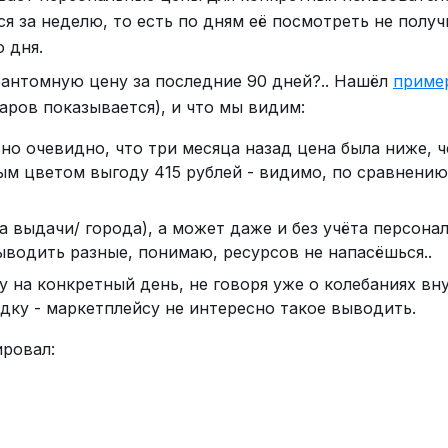
с уже есть доступ к ChatGPT, и позволяет гибко
ся за неделю, то есть по дням её посмотреть не получ
 дня.
огает превратить заметки с совещаний из рутинной 
фантомную цену за последние 90 дней?.. Нашёл
приме
ая расшифровка и сводки не только экономят время, 
аров показывается), и что мы видим:
чего не упустите и сможете быстро вернуться к люб
ьно очевидно, что три месяца назад цена была ниже, 
эти сервисы в рабочий процесс — и встречи станут
ым цветом выгоду 415 рублей - видимо, по сравнению
усироваться на содержании диалога, а не на
та выдачи/ города), а может даже и без учёта персона
ыводить разные, понимаю, ресурсов не напасёшься..
у на конкретный день, не говоря уже о колебаниях вн
дку - маркетплейсу не интересно такое выводить.
ировал: