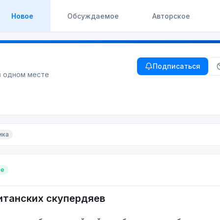
Новое
Обсуждаемое
Авторское
Подписаться
в одном месте
ика
ое
итанских скупердяев⁠