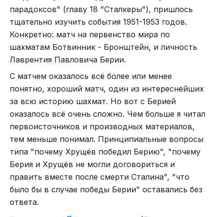
привыкли и любят самообучаться, у которых нет
его подгонять.
парадоксов" (главу 18 "Сталкеры"), пришлось
Отдельно предупредила, что в день
времени для погружения в безбрежное море
Он остался быстрым, живым, азартным. Просто
тщательно изучить события 1951-1953 годов.
подключения меня не будет на связи, и заранее
шахматной теории. Мы делаем упор на практику,
теперь его хватает на большее.
Конкретно: матч на первенство мира по
прислала инструкцию — текстом и видео, куда
с минимумом теоретических знаний.
шахматам Ботвинник - Бронштейн, и личность
нажимать и как войти. Собственно, все то же,
Основной упор мы будем делать на
Лаврентия Павловича Берии.
что и в феврале.
самообразование. Эта книга научит вас, как
С матчем оказалось всё более или менее
Для Влада это был не первый онлайн-турнир. Но
быстро и эффективно настроить свой мозг для
понятно, хороший матч, один из интереснейших
он впервые попал не в свою группу.
принятия правильных решений в шахматных
за всю историю шахмат. Но вот с Берией
партиях, а, заодно, и в реальных человеческих
Сообщения от папы пошли почти сразу, как
оказалось всё очень сложно. Чем больше я читал
делах. Шахматный подход хорош не только для
началась игра. Потом стали короче:
первоисточников и производных материалов,
шахмат. Это универсальный метод решения всех
— «Проиграл».
тем меньше понимал. Принципиальные вопросы
жизненных проблем.
— «Ещё проиграл».
типа "почему Хрущёв победил Берию", "почему
В этой книги я раскрою вам несколько
— «Все партии».
Берия и Хрущёв не могли договориться и
"секретов" шахматного успеха, которые давно
править вместе после смерти Сталина", "что
Влад играл с детьми, у которых был другой
уже всем известны. Также я вас проинформирую
было бы в случае победы Берии" оставались без
уровень и опыт.
о некоторых современных шахматных
ответа.
Я была на обучении в Москве и ответила, как
тонкостях, о которых почему-то не принято