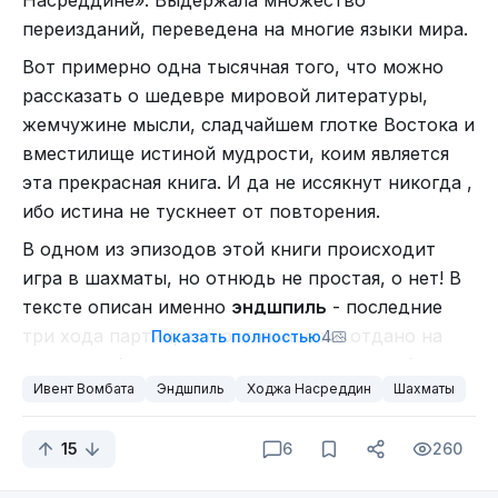
Насреддине». Выдержала множество
можно:
отлично помогает оценивать себя.
переизданий, переведена на многие языки мира.
Я становлюсь лучше, я становлюсь умнее. Но
Вот примерно одна тысячная того, что можно
всё ещё где-то там, есть люди, которые играючи
рассказать о шедевре мировой литературы,
могут поставить на место.
жемчужине мысли, сладчайшем глотке Востока и
Главное, что это делается не с целью унизить, а
вместилище истиной мудрости, коим является
с целью научить. Ведь, после всего этого, они
эта прекрасная книга. И да не иссякнут никогда ,
спокойно могли встать и рассказать, где ты
ибо истина не тускнеет от повторения.
ошибся. В чём ты ошибся. И как сделать, так что
В одном из эпизодов этой книги происходит
бы этой ошибки не было.
игра в шахматы, но отнюдь не простая, о нет! В
Я прекрасно понимаю, что где, то есть люди,
тексте описан именно
эндшпиль
- последние
для которых я тоже могу казаться "богом", но
три хода партии, всё остальное же отдано на
Показать полностью
4
это не меняет того, что я смотрю вперёд. Как
откуп воображению читателя, но и этого более
Возможные ходы.
делали и те самые люди.
Ивент Вомбата
Эндшпиль
Ходжа Насреддин
Шахматы
чем довольно. Вспомним же эти бессмертные
Текст наверное сумбурный и мысль неясна, да её
строки, проиллюстрированные Владимиром
наверное и нет какой-то чёткой, просто хотел
15
6
260
Гальбой:
рассказать и рассказал.