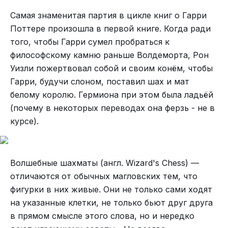
Итак, поехали. Коротко о процессе. Нами взята
Самая знаменитая партия в цикле книг о Гарри
фасоль двух видов: инь-ян и лимская по 1 зерну
Поттере произошла в первой книге. Когда ради
(65 руб. упаковка)
того, чтобы Гарри сумел пробраться к
Игра между Агабеком и Сафаром. Характер каждого
философскому камню раньше Волдеморта, Рон
виден невооруженным взглядом, а вот фигуры на доске
Уизли пожертвовал собой и своим конём, чтобы
иллюстратор наметил набросокм - смотрите далее.
Упаковка семян фасоли
Гарри, будучи слоном, поставил шах и мат
Белый король, выжатый из своего угла, был со
Бобы были предварительно замочены:
белому королю. Гермиона при этом была ладьёй
всех сторон стиснут вражескими силами,
(почему в некоторых переводах она ферзь - не в
готовыми нанести последний удар.
курсе).
– Сдавайся, старик, сдавайся! – кричал Агабек;
его вздутое чрево ходило ходуном от одышки и
Пешка может превратиться в ферзя.
смеха. – Посмотри, что у тебя осталось! Я забрал
Волшебные шахматы (англ. Wizard's Chess) —
в плен все твое войско, а сам потерял только
отличаются от обычных магловских тем, что
одну пешку. Ходи, что же ты медлишь, ходи
фигурки в них живые. Они не только сами ходят
конем, ходи ферзем, это все равно, тебя ничто
на указанные клетки, не только бьют друг друга
не спасет: твой король в пасти у моего ферзя, в
в прямом смысле этого слова, но и нередко
самой пасти, на острых зубах!