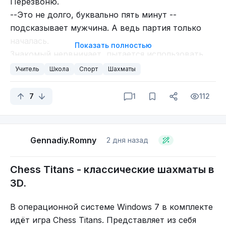
Перезвоню.
--Это не долго, буквально пять минут --
подсказывает мужчина. А ведь партия только
началась.
Показать полностью
Знакомый нервничает, пытается использовать
все свои возможности. Мужчина играется.
Учитель
Школа
Спорт
Шахматы
-- Ты не бойся, я не мастер шахмат. Я мастер
спорта по настольному тенису.
7
1
112
Тем временем подливал масла мужчина..
И правда партия не продлилась много, она
закончилась без шансов.
Gennadiy.Romny
2 дня назад
Мужчина, как потом оказалось, не врал. Он и
правда не мастер. Он был всего лишь ксм.
Chess Titans - классические шахматы в
Так вот,а этот пост из-за этого
сообщения
3D.
Вообще, я кажется уже рассказывал про то что в
школе мне сильно, нет прям ОЧЕНЬ СИЛЬНО
В операционной системе Windows 7 в комплекте
повезло с учителем по математике.
идёт игра Chess Titans. Представляет из себя