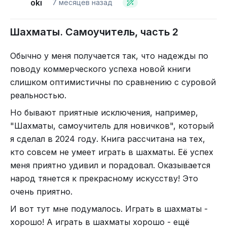
oki
7 месяцев назад
пауза.
задавать вопросы.
— А если так?
Один раз Влад зевнул ферзя и очень расстроился.
Шахматы. Самоучитель, часть 2
— А если подождать?
Сидел молча, потом сказал, что у него болит
Иногда ждал. Иногда — нет. Я перестала ждать
голова. Мы встали, сделали короткую зарядку,
Обычно у меня получается так, что надежды по
ровности и стала замечать, что он всё чаще
вернулись к доске — и следующую партию он
поводу коммерческого успеха новой книги
возвращается в игру сам.
доиграл спокойно.
слишком оптимистичны по сравнению с суровой
реальностью.
Однажды он выбирал турнир.
Дома, по словам папы, сын иногда проигрывал
ему и начинал плакать. Папа из-за этого
Но бывают приятные исключения, например,
— С каким контролем тебе лучше?
переживал ещё сильнее.
"Шахматы, самоучитель для новичков", который
— Десять минут.
я сделал в 2024 году. Книга рассчитана на тех,
— Почему?
После занятий я отправляла папе короткие
кто совсем не умеет играть в шахматы. Её успех
— Потому что если меньше — потом я тороплюсь.
сообщения: что получилось, что пока трудно, на
меня приятно удивил и порадовал. Оказывается
что обратить внимание. Ответы приходили
Он сказал это спокойно, как факт. Я тогда
народ тянется к прекрасному искусству! Это
почти всегда. Часто в них звучало «мы».
впервые подумала не о шахматах.
очень приятно.
— «Мы порешали».
Был турнир, где он проиграл всё. Плакал,
И вот тут мне подумалось. Играть в шахматы -
— «Мы попробовали ещё раз».
проигрывал слабым, было тяжело. После партий
хорошо! А играть в шахматы хорошо - ещё
— «Мы будем».