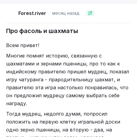
Агабек между тем грузно уселся, отвалился на
Forest.river
месяц назад
подушки, скользнул по Ходже Насреддину
мимолетным взглядом, как по ничтожной мухе,
Про фасоль и шахматы
затем, пыхтя и отдуваясь, налил себе чаю. Сафар
принес шахматную доску, уселся напротив.
Всем привет!
Началась игра.
Многие помнят историю, связанную с
Ходжа Насреддин со своего места хорошо
Красным отмечено возможное взятие. По сторонам уже
шахматами и зернами пшеницы, про то как к
видел доску и мог следить за игрой, вникая во
взятые фигуры.
индийскому правителю пришел мудрец, показал
все подробности. Природа обоих игроков
игру чатуранга - прародительницу шахмат, и
отражалась на доске, как в ясном зеркале. Сафар
правителю эта игра настолько понравилась, что
играл приниженно, робко, брался то за одну, то
он предложил мудрецу самому выбрать себе
за другую фигуру, нерешительно приподнимал,
награду.
думал и ставил на прежнее место, наконец –
словно прыгал с обрыва в холодную воду –
Тогда мудрец, недолго думая, попросил
делал какой-нибудь малопонятный ход, в ущерб
положить на первую клетку игральной доски
себе. Он больше всего боялся что-нибудь
одно зерно пшеницы, на вторую - два, на