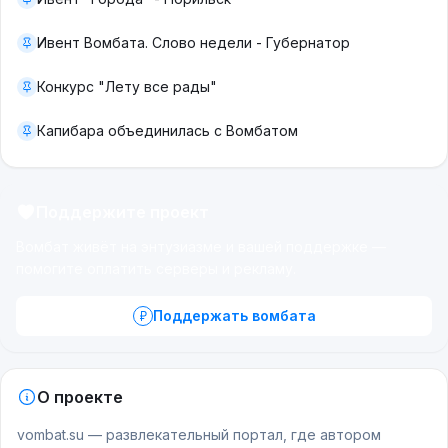
Ивент Вомбата. Слово недели - Губернатор
Конкурс "Лету все рады"
Капибара объединилась с Вомбатом
Поддержите проект
Вомбат живёт на энтузиазме и вашей поддержке —
помогите оплатить серверы и рекламу.
Поддержать вомбата
О проекте
vombat.su — развлекательный портал, где автором