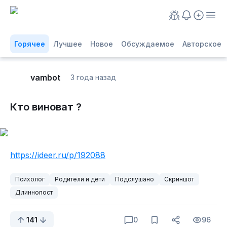
Горячее
Лучшее
Новое
Обсуждаемое
Авторское
vambot
3 года назад
Кто виноват ?
https://ideer.ru/p/192088
Психолог
Родители и дети
Подслушано
Скриншот
Длиннопост
141
0
96